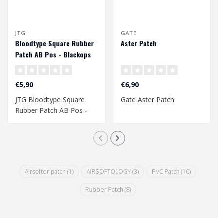
JTG
GATE
Bloodtype Square Rubber
Aster Patch
Patch AB Pos - Blackops
€5,90
€6,90
JTG Bloodtype Square
Gate Aster Patch
Rubber Patch AB Pos -
Blackops
Airsofter patch
(1)
AIRSOFTOLOGY
(3)
PVC Patch
(10)
Rubber Patch
(8)