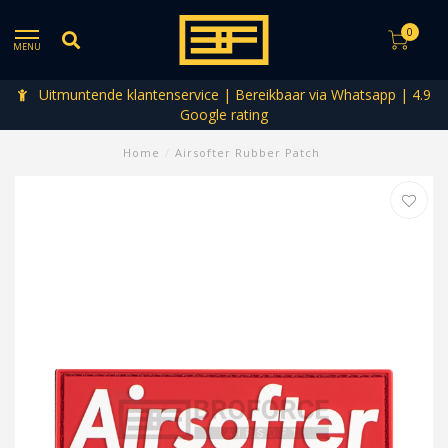
0
MENU
Uitmuntende klantenservice | Bereikbaar via Whatsapp | 4.9
Google rating
Home
/
Airsofter Rubber Patch