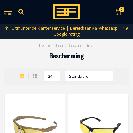
0
MENU
Uitmuntende klantenservice | Bereikbaar via Whatsapp | 4.9
Google rating
Home
/
Gear
/
Bescherming
Bescherming