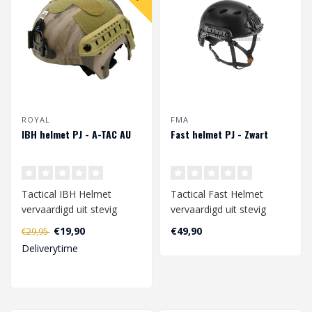
ROYAL
FMA
IBH helmet PJ - A-TAC AU
Fast helmet PJ - Zwart
Tactical IBH Helmet
Tactical Fast Helmet
vervaardigd uit stevig
vervaardigd uit stevig
polymeer materiaal. De
polymeer materiaal. De
€19,90
€49,90
€29,95
helm is uitger..
helm is uitge..
Deliverytime