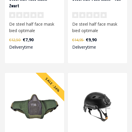
Zwart
De steel half face mask
De steel half face mask
bied optimale
bied optimale
bescherming van het
bescherming van het
€7,90
€9,90
€12,50
€14,95
gezicht. De mesh besch..
gezicht. De mesh besch..
Deliverytime
Deliverytime
SALE -34%