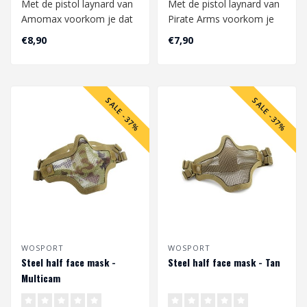
Met de pistol laynard van
Met de pistol laynard van
Amomax voorkom je dat
Pirate Arms voorkom je
je jou pistol replica verliest
dat je jou pistol replica
€8,90
€7,90
u..
verli..
SALE -37%
SALE -37%
WOSPORT
WOSPORT
Steel half face mask -
Steel half face mask - Tan
Multicam