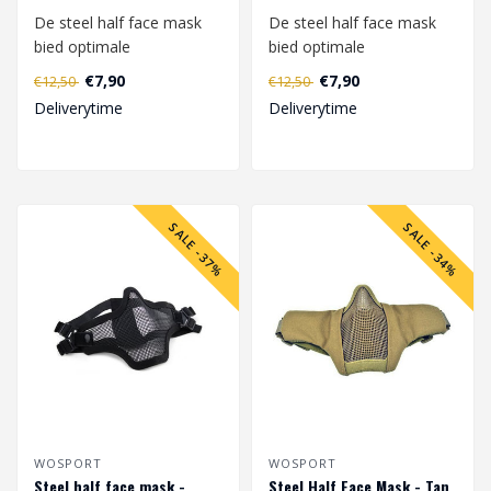
De steel half face mask
De steel half face mask
bied optimale
bied optimale
bescherming van het
bescherming van het
€7,90
€7,90
€12,50
€12,50
gezicht. De mesh besch..
gezicht. De mesh besch..
Deliverytime
Deliverytime
SALE -37%
SALE -34%
WOSPORT
WOSPORT
Steel half face mask -
Steel Half Face Mask - Tan