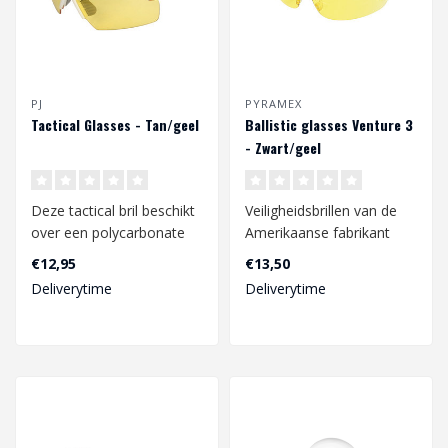
PJ
PYRAMEX
Tactical Glasses - Tan/geel
Ballistic glasses Venture 3
- Zwart/geel
Deze tactical bril beschikt
Veiligheidsbrillen van de
over een polycarbonate
Amerikaanse fabrikant
vizier en een TPU frame.
PYRAMEX, bieden 100%
€12,95
€13,50
Teve..
oogbescherm..
Deliverytime
Deliverytime