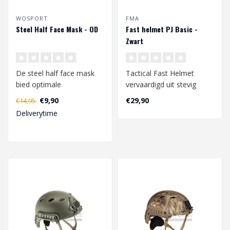
WOSPORT
FMA
Steel Half Face Mask - OD
Fast helmet PJ Basic -
Zwart
De steel half face mask
Tactical Fast Helmet
bied optimale
vervaardigd uit stevig
bescherming van het
polymeer materiaal. De
€9,90
€29,90
€14,95
gezicht. De mesh besch..
helm is uitge..
Deliverytime