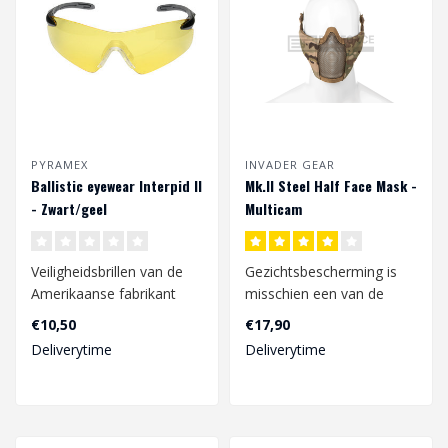
PYRAMEX
INVADER GEAR
Ballistic eyewear Interpid II
Mk.II Steel Half Face Mask -
- Zwart/geel
Multicam
Veiligheidsbrillen van de
Gezichtsbescherming is
Amerikaanse fabrikant
misschien een van de
PYRAMEX, bieden 100%
belangrijkste dingen om
€10,50
€17,90
oogbescherm..
veilig te ku..
Deliverytime
Deliverytime