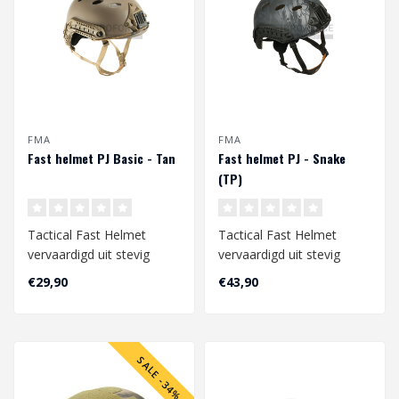
FMA
FMA
Fast helmet PJ Basic - Tan
Fast helmet PJ - Snake
(TP)
Tactical Fast Helmet
Tactical Fast Helmet
vervaardigd uit stevig
vervaardigd uit stevig
polymeer materiaal. De
polymeer materiaal. De
€29,90
€43,90
helm is uitge..
helm is uitge..
SALE -34%