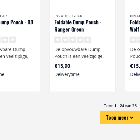
EAR
INVADER GEAR
INVA
Dump Pouch - OD
Foldable Dump Pouch -
Fold
Ranger Green
Wolf
wbare Dump
De opvouwbare Dump
De 
en veelzijdige,
Pouch is een veelzijdige,
Pouch
cht en duurzame
lichtgewicht en duurzame
lich
€15,90
€15
..
accessoire..
acces
me
Deliverytime
Deli
Toon
1
-
24
van 36
Toon meer