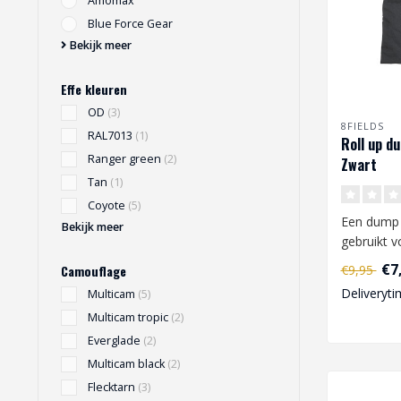
Amomax
Blue Force Gear
Bekijk meer
Effe kleuren
OD
(3)
8FIELDS
RAL7013
(1)
Roll up d
Ranger green
(2)
Zwart
Tan
(1)
Coyote
(5)
Een dump
Bekijk meer
gebruikt v
magazijne
€7
€9,95
Camouflage
bevestigd 
Deliveryti
Multicam
(5)
Multicam tropic
(2)
Everglade
(2)
Multicam black
(2)
Flecktarn
(3)