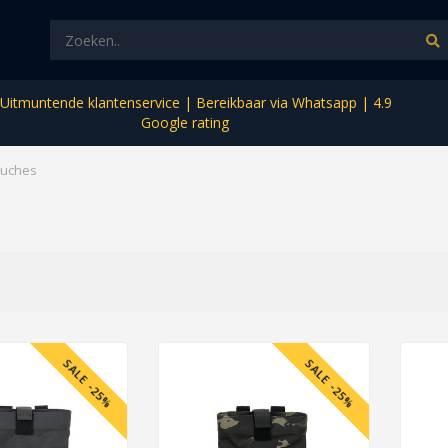
Uitmuntende klantenservice | Bereikbaar via Whatsapp | 4.9
Google rating
uches
SALE -25%
SALE -25%