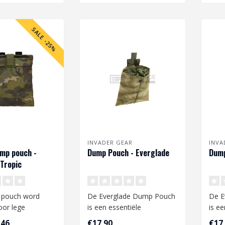
SALE -25%
INVADER GEAR
INVA
ump pouch -
Dump Pouch - Everglade
Dump
Tropic
 pouch word
De Everglade Dump Pouch
De E
oor lege
is een essentiële
is ee
n. De pouch kan
toevoeging aan je airsoft
toev
,46
€17,90
€17