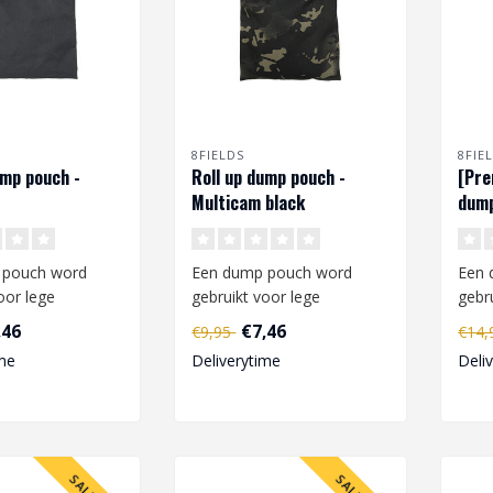
8FIELDS
8FIE
ump pouch -
Roll up dump pouch -
[Pre
Multicam black
dump
 pouch word
Een dump pouch word
Een 
oor lege
gebruikt voor lege
gebr
n. De pouch kan
magazijnen. De pouch kan
maga
,46
€7,46
€9,95
€14
worden..
bevestigd worden..
beve
me
Deliverytime
Deli