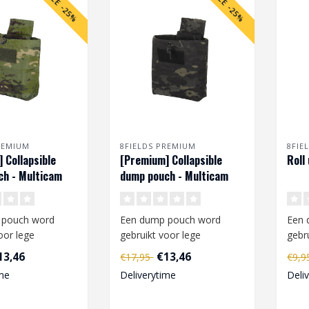
SALE -25%
SALE -25%
REMIUM
8FIELDS PREMIUM
8FIE
 Collapsible
[Premium] Collapsible
Roll
h - Multicam
dump pouch - Multicam
black
 pouch word
Een dump pouch word
Een 
oor lege
gebruikt voor lege
gebr
n. De pouch kan
magazijnen. De pouch kan
maga
13,46
€13,46
€17,95
€9,
worden..
bevestigd worden..
beve
me
Deliverytime
Deli