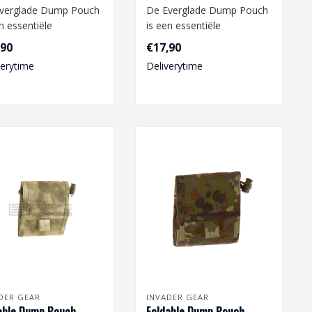
verglade Dump Pouch
De Everglade Dump Pouch
n essentiële
is een essentiële
oeging aan je airsoft
toevoeging aan je airsoft
,90
€17,90
sting...
uitrusting...
verytime
Deliverytime
DER GEAR
INVADER GEAR
able Dump Pouch -
Foldable Dump Pouch -