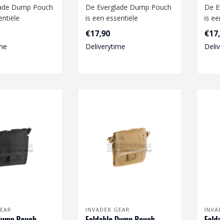
lade Dump Pouch
De Everglade Dump Pouch
De E
entiële
is een essentiële
is ee
 aan je airsoft
toevoeging aan je airsoft
toev
€17,90
€17
.
uitrusting...
uitru
me
Deliverytime
Deli
EAR
INVADER GEAR
INVA
Dump Pouch -
Foldable Dump Pouch -
Fold