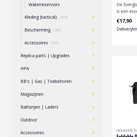
De Everg
Waterreservoirs
is een ess
Kleding (tactical)
(518)
toevoeging
€17,90
uitrusting..
Deliveryti
Bescherming
(367)
Accessoires
(765)
Replica parts | Upgrades
HPA
BB's | Gas | Toebehoren
Magazijnen
Batterijen | Laders
Outdoor
INVADER G
Accessoires
Foldable 