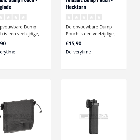
glade
Flecktarn
opvouwbare Dump
De opvouwbare Dump
 is een veelzijdige,
Pouch is een veelzijdige,
tgewicht en duurzame
lichtgewicht en duurzame
,90
€15,90
soire..
accessoire..
verytime
Deliverytime