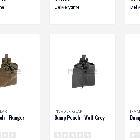
worden..
uitrusting...
uitru
me
Deliverytime
Deli
EAR
INVADER GEAR
INVA
ch - Ranger
Dump Pouch - Wolf Grey
Dump