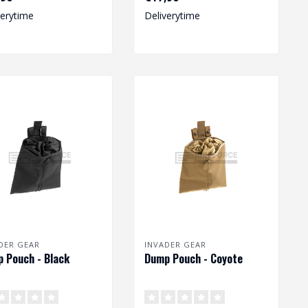
sting...
uitrusting...
verytime
Deliverytime
DER GEAR
INVADER GEAR
 Pouch - Black
Dump Pouch - Coyote