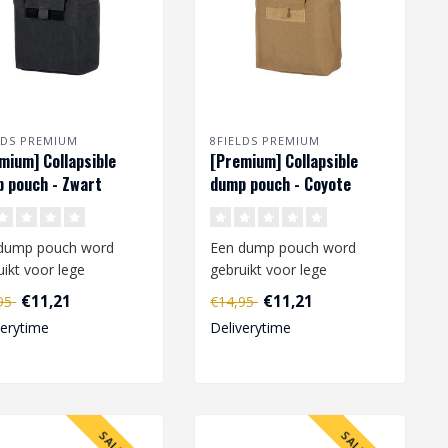
LDS PREMIUM
8FIELDS PREMIUM
mium] Collapsible
[Premium] Collapsible
 pouch - Zwart
dump pouch - Coyote
brown
dump pouch word
Een dump pouch word
uikt voor lege
gebruikt voor lege
zijnen. De pouch kan
magazijnen. De pouch kan
€11,21
€11,21
,95
€14,95
stigd worden..
bevestigd worden..
verytime
Deliverytime