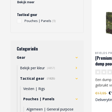
Bekijk meer
Tactical gear
Pouches | Panels
(9)
Categorieën
8FIELDS P
Gear
[Premium]
dump pouc
Bekijk per kleur
(4857)
tropic
Tactical gear
(1825)
Een dump
gebruikt v
Vesten | Rigs
magazijne
€
€17,95
bevestigd 
Pouches | Panels
Deliveryti
Algemeen | General purpose