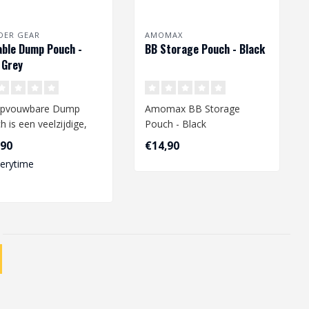
DER GEAR
AMOMAX
able Dump Pouch -
BB Storage Pouch - Black
 Grey
opvouwbare Dump
Amomax BB Storage
 is een veelzijdige,
Pouch - Black
tgewicht en duurzame
,90
€14,90
soire..
verytime