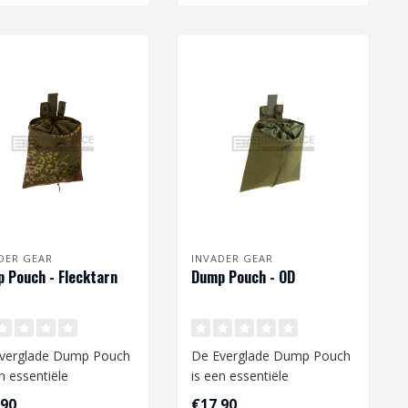
DER GEAR
INVADER GEAR
 Pouch - Flecktarn
Dump Pouch - OD
verglade Dump Pouch
De Everglade Dump Pouch
n essentiële
is een essentiële
oeging aan je airsoft
toevoeging aan je airsoft
,90
€17,90