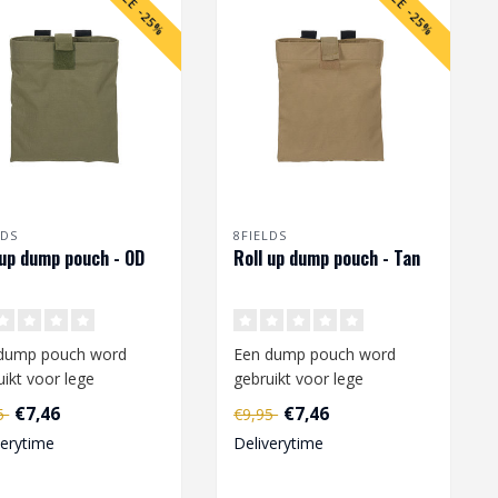
SALE -25%
SALE -25%
LDS
8FIELDS
 up dump pouch - OD
Roll up dump pouch - Tan
dump pouch word
Een dump pouch word
uikt voor lege
gebruikt voor lege
zijnen. De pouch kan
magazijnen. De pouch kan
€7,46
€7,46
95
€9,95
stigd worden..
bevestigd worden..
verytime
Deliverytime