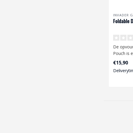
INVADER G
Foldable 
De opvou
Pouch is e
lichtgewi
€15,90
accessoire
Deliveryti