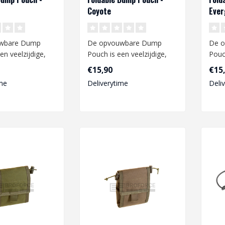
Coyote
Ever
wbare Dump
De opvouwbare Dump
De 
en veelzijdige,
Pouch is een veelzijdige,
Pouch
cht en duurzame
lichtgewicht en duurzame
lich
€15,90
€15
..
accessoire..
acces
me
Deliverytime
Deli