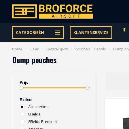
Gratis verzending vanaf € 95,- binnen NL | €100,- BE & DE
CATEGORIEËN
KLANTENSERVICE
Home
/
Gear
/
Tactical gear
/
Pouches | Panels
/
Dump po
Dump pouches
Prijs
Merken
Alle merken
8Fields
8Fields Premium