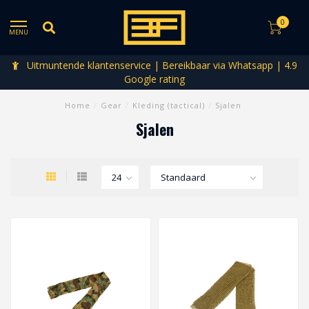
0
MENU
Uitmuntende klantenservice | Bereikbaar via Whatsapp | 4.9
Google rating
Home
/
Gear
/
Kleding (tactical)
/
Sjalen
Sjalen