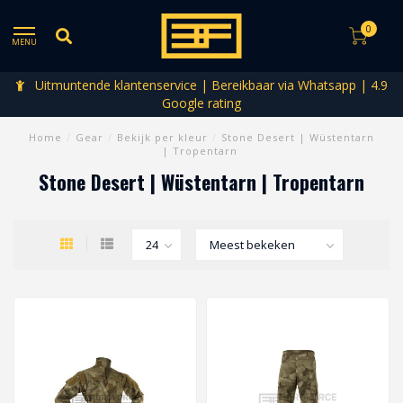
0
MENU
Uitmuntende klantenservice | Bereikbaar via Whatsapp | 4.9
Google rating
Home
/
Gear
/
Bekijk per kleur
/
Stone Desert | Wüstentarn
| Tropentarn
Stone Desert | Wüstentarn | Tropentarn