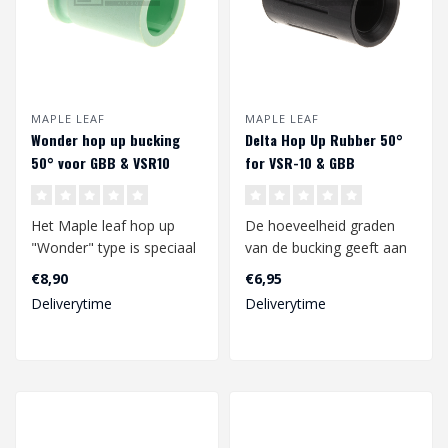
MAPLE LEAF
MAPLE LEAF
Wonder hop up bucking
Delta Hop Up Rubber 50°
50° voor GBB & VSR10
for VSR-10 & GBB
Het Maple leaf hop up
De hoeveelheid graden
"Wonder" type is speciaal
van de bucking geeft aan
ontworpen om de
voor welke
€8,90
€6,95
nauwkeurigheid v..
mondingssnelheid deze ..
Deliverytime
Deliverytime