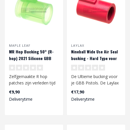
MAPLE LEAF
LAYLAX
MR Hop Bucking 50° (R-
Nineball Wide Use Air Seal
hop) 2021 Silicone GBB
bucking - Hard Type voor
GBB/VSR10
Zelfgemaakte R hop
De Ultieme bucking voor
patches zijn verleden tijd
je GBB Pistols. De Laylax
met deze MR Hop bucking
Nineball bucking zorgt
€9,90
€17,90
van Maple ..
voor de..
Deliverytime
Deliverytime