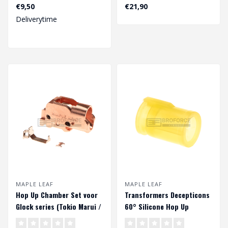
Rubber zorgt voor een
(Tokio Marui / WE / KJ).
€9,50
€21,90
verbeterde
De hop up ka..
Deliverytime
nauwkeurigheid..
MAPLE LEAF
MAPLE LEAF
Hop Up Chamber Set voor
Transformers Decepticons
Glock series (Tokio Marui /
60° Silicone Hop Up
WE)
Rubber voor VSR & GBB