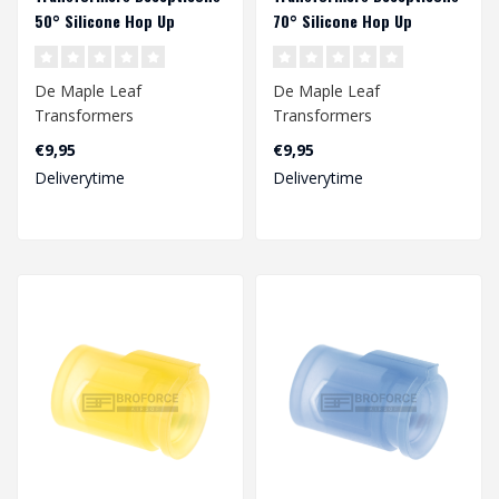
50° Silicone Hop Up
70° Silicone Hop Up
Rubber voor VSR & GBB
Rubber voor VSR & GBB
De Maple Leaf
De Maple Leaf
Transformers
Transformers
Decepticons Hop Up
Decepticons Hop Up
€9,95
€9,95
Rubber zorgt voor een
Rubber zorgt voor een
Deliverytime
Deliverytime
verbeterde r..
verbeterde r..