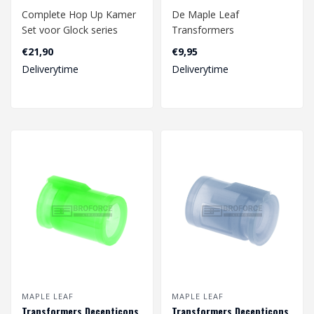
Complete Hop Up Kamer
De Maple Leaf
Set voor Glock series
Transformers
(Tokio Marui / WE ). De
Decepticons Hop Up
€21,90
€9,95
hop up kamer..
Rubber zorgt voor een
Deliverytime
Deliverytime
verbeterde r..
MAPLE LEAF
MAPLE LEAF
Transformers Decepticons
Transformers Decepticons