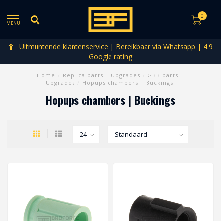
0
MENU
Uitmuntende klantenservice | Bereikbaar via Whatsapp | 4.9
Google rating
Home
/
Replica parts | Upgrades
/
GBB parts |
Upgrades
/
Hopups chambers | Buckings
Hopups chambers | Buckings