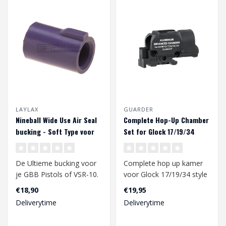
LAYLAX
GUARDER
Nineball Wide Use Air Seal
Complete Hop-Up Chamber
bucking - Soft Type voor
Set for Glock 17/19/34
GBB/VSR10
De Ultieme bucking voor
Complete hop up kamer
je GBB Pistols of VSR-10.
voor Glock 17/19/34 style
De Laylax Nineball
gbb pistols. De Hop-up
€18,90
€19,95
bucking zor..
chamber i..
Deliverytime
Deliverytime