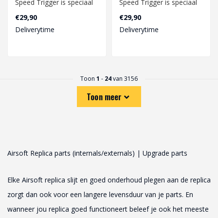
Speed ​​Trigger is speciaal
Speed ​​Trigger is speciaal
ontworpen voor een
ontworpen voor een
€29,90
€29,90
snelle..
snelle..
Deliverytime
Deliverytime
Toon
1
-
24
van 3156
Toon meer
Airsoft Replica parts (internals/externals) | Upgrade parts
Elke Airsoft replica slijt en goed onderhoud plegen aan de replica
zorgt dan ook voor een langere levensduur van je parts. En
wanneer jou replica goed functioneert beleef je ook het meeste