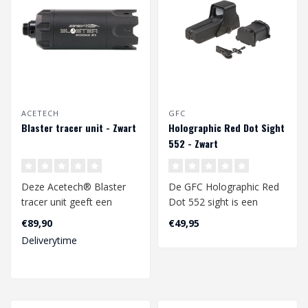
ACETECH
GFC
Blaster tracer unit - Zwart
Holographic Red Dot Sight
552 - Zwart
Deze Acetech® Blaster
De GFC Holographic Red
tracer unit geeft een
Dot 552 sight is een
realistisch effect aan je
replica van de befaamde
€89,90
€49,95
airsoft r..
EOTECH sight..
Deliverytime