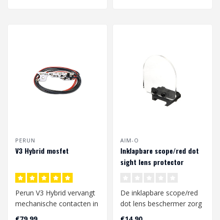
PERUN
AIM-O
V3 Hybrid mosfet
Inklapbare scope/red dot
sight lens protector
Perun V3 Hybrid vervangt
De inklapbare scope/red
mechanische contacten in
dot lens beschermer zorg
je airsoft replica en biedt
ervoor dat bbs het glas
€79,99
€14,90