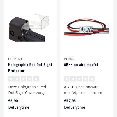
ELEMENT
PERUN
Holographic Red Dot Sight
AB++ on wire mosfet
Protector
Deze Holographic Red
AB++ is een on-wire
Dot Sight Cover zorgt
mosfet, die de stroom
voor de beste
van de batterij naar de
€5,90
€57,95
bescherming van je sigh..
motor kanalise..
Deliverytime
Deliverytime