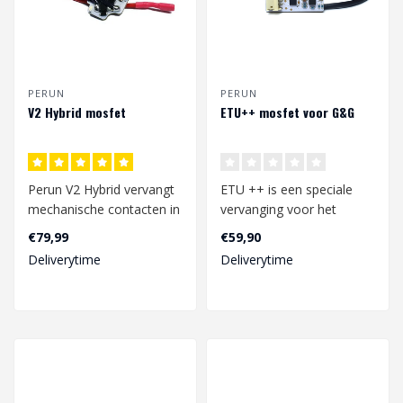
PERUN
PERUN
V2 Hybrid mosfet
ETU++ mosfet voor G&G
Perun V2 Hybrid vervangt
ETU ++ is een speciale
mechanische contacten in
vervanging voor het
je airsoft replica of
elektronische bord van
€79,99
€59,90
gelblast..
G&G ETU. Het v..
Deliverytime
Deliverytime