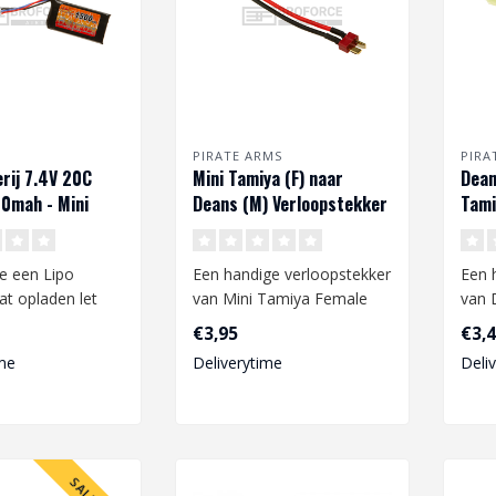
PIRATE ARMS
PIRA
erij 7.4V 20C
Mini Tamiya (F) naar
Dean
0mah - Mini
Deans (M) Verloopstekker
Tami
Verl
e een Lipo
Een handige verloopstekker
Een 
aat opladen let
van Mini Tamiya Female
van 
t volgende:
naar Deans Male adapter...
Mini
€3,95
€3,
me
Deliverytime
Deli
.