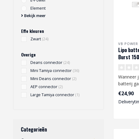
E-Power
Element
Bekijk meer
Effe kleuren
Zwart
(24)
VB POWER
Lipo batt
Overige
Burst 150
Deans connector
(24)
Tamiya
Mini Tamiya connector
(36)
Wanneer j
Mini Deans connector
(2)
batterij g
AEP connector
(2)
dan op he
€24,90
Large Tamiya connector
(1)
Deliveryti
Gebruikt a.
Categorieën