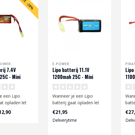
SALE -28%
POWER
E-POWER
PIRA
rij 7.4V
Lipo batterij 11.1V
Lipo
5C - Mini
1200mah 25C - Mini
1100
Tamiya
e een Lipo
Wanneer je een Lipo
Wann
aat opladen let
batterij gaat opladen let
batte
t volgende:
dan op het volgende:
dan 
12,90
€21,95
€27
Deliverytime
Deli
.
Gebruikt a..
Gebru