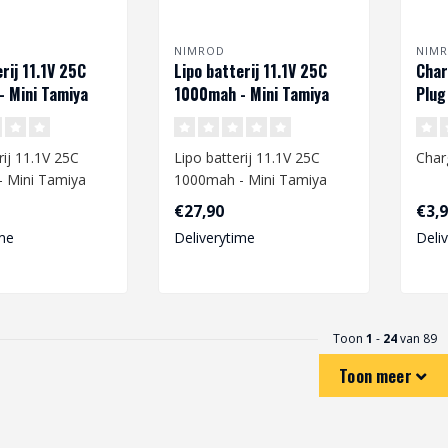
NIMROD
NIM
rij 11.1V 25C
Lipo batterij 11.1V 25C
Char
 Mini Tamiya
1000mah - Mini Tamiya
Plug
rij 11.1V 25C
Lipo batterij 11.1V 25C
Char
 Mini Tamiya
1000mah - Mini Tamiya
€27,90
€3,
e een Lipo
Wanneer je een Lipo
me
Deliverytime
Deli
.
batterij ga..
Toon
1
-
24
van 89
Toon meer