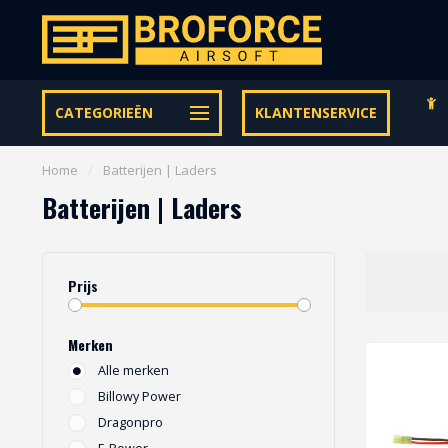
Gratis verzending vanaf € 95,- binnen NL | €100,- BE & DE
CATEGORIEËN
KLANTENSERVICE
Home
/
Batterijen | Laders
Batterijen | Laders
Prijs
Merken
Alle merken
Billowy Power
Dragonpro