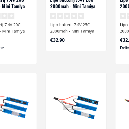
 Mini Tamiya
2000mah - Mini Tamiya
2000
rij 7.4V 20C
Lipo batterij 7.4V 25C
Lipo 
 Mini Tamiya
2000mah - Mini Tamiya
2000
€32,90
€32
e een Lipo
Wanneer je een Lipo
Wann
me
Deli
a..
batterij gaa..
batte