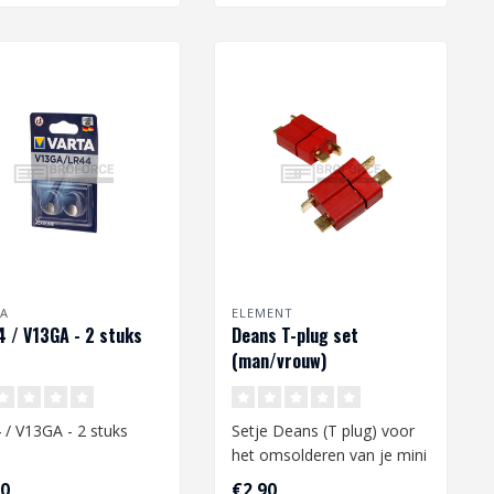
TA
ELEMENT
 / V13GA - 2 stuks
Deans T-plug set
(man/vrouw)
 / V13GA - 2 stuks
Setje Deans (T plug) voor
het omsolderen van je mini
Tamiya naar deans.
90
€2,90