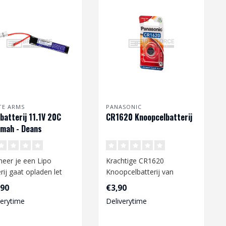
TE ARMS
PANASONIC
 batterij 11.1V 20C
CR1620 Knoopcelbatterij
mah - Deans
eer je een Lipo
Krachtige CR1620
rij gaat opladen let
Knoopcelbatterij van
op het volgende:
Panasonic
,90
€3,90
verytime
Deliverytime
ikt a..