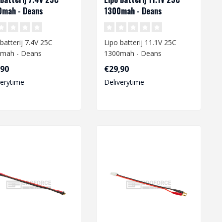
mah - Deans
1300mah - Deans
batterij 7.4V 25C
Lipo batterij 11.1V 25C
mah - Deans
1300mah - Deans
,90
€29,90
eer je een Lipo
Wanneer je een Lipo
verytime
Deliverytime
rij gaat opla..
batterij gaat opl..