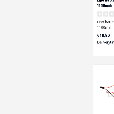
1100mah -
Lipo batte
1100mah -
€19,90
Wanneer j
Deliveryti
batterij ga