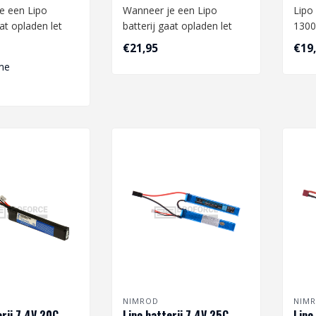
e een Lipo
Wanneer je een Lipo
Lipo 
aat opladen let
batterij gaat opladen let
1300
t volgende:
dan op het volgende:
€21,95
€19
Wann
me
.
Gebruikt a..
batte
NIMROD
NIM
erij 7.4V 20C
Lipo batterij 7.4V 25C
Lipo