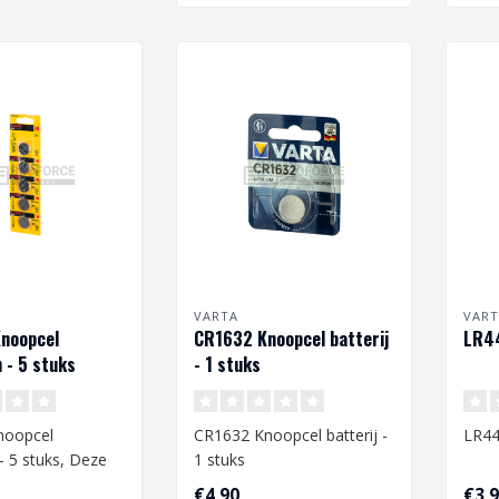
VARTA
VAR
noopcel
CR1632 Knoopcel batterij
LR44
 - 5 stuks
- 1 stuks
noopcel
CR1632 Knoopcel batterij -
LR44
 - 5 stuks, Deze
1 stuks
n worden
€4,90
€3,