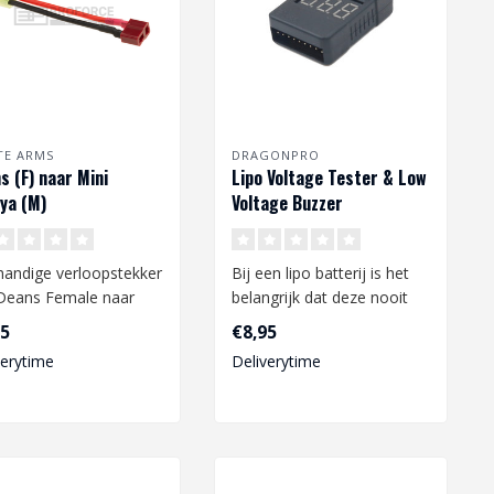
TE ARMS
DRAGONPRO
s (F) naar Mini
Lipo Voltage Tester & Low
ya (M)
Voltage Buzzer
oopstekker
handige verloopstekker
Bij een lipo batterij is het
Deans Female naar
belangrijk dat deze nooit
 Tamiya Male...
onder een te laag spannin..
45
€8,95
verytime
Deliverytime