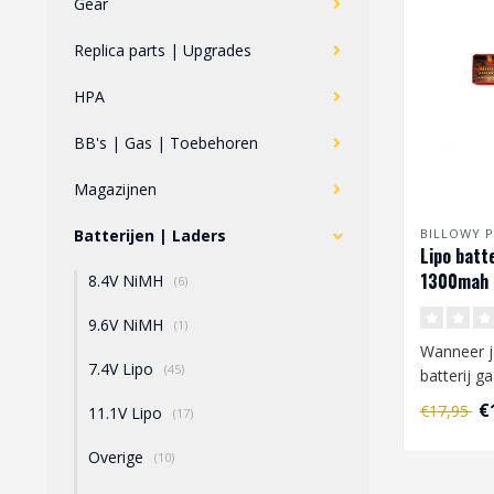
Gear
Replica parts | Upgrades
HPA
BB's | Gas | Toebehoren
Magazijnen
Batterijen | Laders
BILLOWY 
Lipo batte
1300mah 2
8.4V NiMH
(6)
Tamiya
9.6V NiMH
(1)
Wanneer j
7.4V Lipo
(45)
batterij g
dan op he
€
€17,95
11.1V Lipo
(17)
Gebruikt a.
Overige
(10)