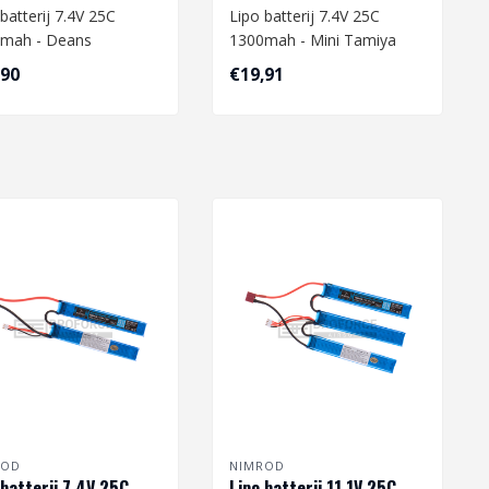
batterij 7.4V 25C
Lipo batterij 7.4V 25C
mah - Deans
1300mah - Mini Tamiya
,90
€19,91
eer je een Lipo
Wanneer je een Lipo
rij gaat opl..
batterij ga..
ROD
NIMROD
 batterij 7.4V 25C
Lipo batterij 11.1V 25C