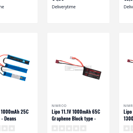
ijk gebru..
me
Deliverytime
Deli
NIMROD
NIM
V 1000mAh 25C
Lipo 11.1V 1000mAh 65C
Lipo
e - Deans
Graphene Block type -
1300
Deans