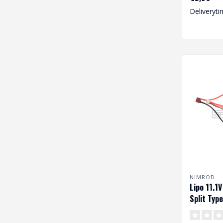
hoofdzakel
Deliveryti
NIMROD
Lipo 11.1
Split Typ