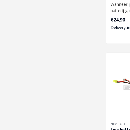
Wanneer j
batterij g
dan op he
€24,90
Deliveryti
Gebruikt a.
NIMROD
Lipo batt