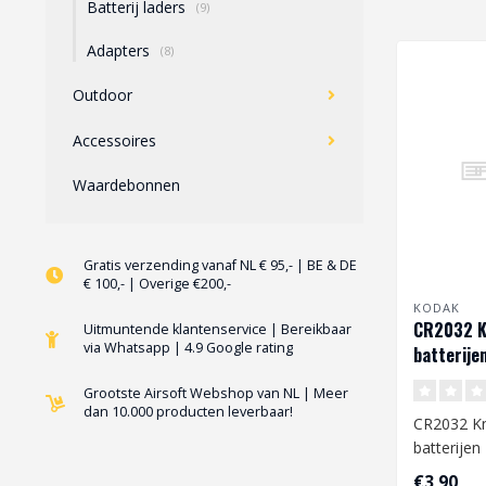
Batterij laders
(9)
Adapters
(8)
Outdoor
Accessoires
Waardebonnen
Gratis verzending vanaf NL € 95,- | BE & DE
€ 100,- | Overige €200,-
KODAK
CR2032 K
Uitmuntende klantenservice | Bereikbaar
via Whatsapp | 4.9 Google rating
batterijen
Grootste Airsoft Webshop van NL | Meer
dan 10.000 producten leverbaar!
CR2032 K
batterijen
batterije
€3,90