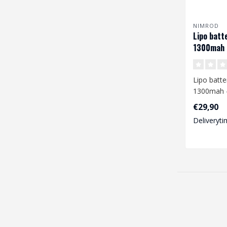
NIMROD
Lipo batte
1300mah -
Lipo batte
1300mah -
€29,90
Wanneer j
Deliveryti
batterij ga.