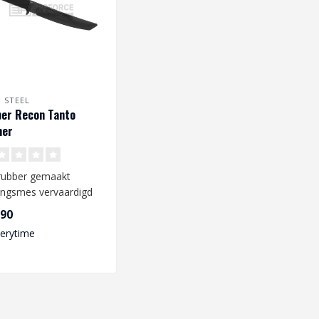
 STEEL
er Recon Tanto
ner
rubber gemaakt
ningsmes vervaardigd
 Cold Steel. Het is een
,90
e k..
verytime