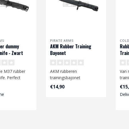
MS
PIRATE ARMS
COLD
er dummy
AKM Rubber Training
Rubb
nife - Zwart
Bayonet
Trai
he M37 rubber
AKM rubberen
Van 
fe. Perfect
trainingsbajonet
trai
om mee te nemen
door
€14,90
€15
..
Bladlengte: 150 mm
ideal
me
Deli
Lengte handvat: 120 mm
Tot..