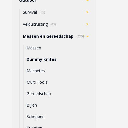
Outdoor
Survival
(55)
Velduitrusting
(49)
Messen en Gereedschap
(245)
Messen
Dummy knifes
Machetes
Multi Tools
Gereedschap
Bijlen
Scheppen
Kubotan