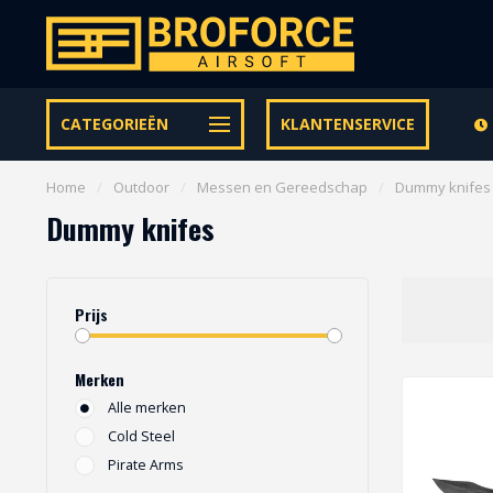
Let op onze speciale Facebook/Instagram aanbiedingen
CATEGORIEËN
KLANTENSERVICE
Home
/
Outdoor
/
Messen en Gereedschap
/
Dummy knifes
Dummy knifes
Prijs
Merken
Alle merken
Cold Steel
Pirate Arms