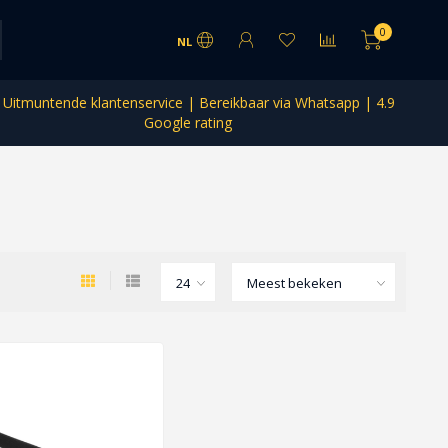
0
NL
Uitmuntende klantenservice | Bereikbaar via Whatsapp | 4.9
Google rating