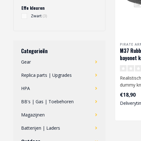
Effe kleuren
Zwart
(3)
PIRATE AR
M37 Rubb
Categorieën
bayonet k
Gear
Replica parts | Upgrades
Realistisc
dummy kni
HPA
formaat 
€18,90
tijdens een
BB's | Gas | Toebehoren
Deliveryti
Magazijnen
Batterijen | Laders