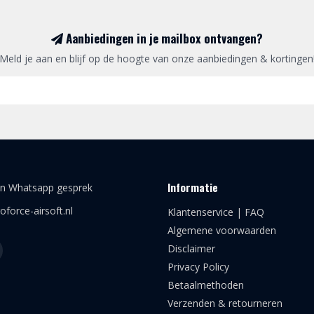
Aanbiedingen in je mailbox ontvangen?
Meld je aan en blijf op de hoogte van onze aanbiedingen & kortingen
Informatie
en Whatsapp gesprek
oforce-airsoft.nl
Klantenservice | FAQ
Algemene voorwaarden
Disclaimer
Privacy Policy
Betaalmethoden
Verzenden & retourneren