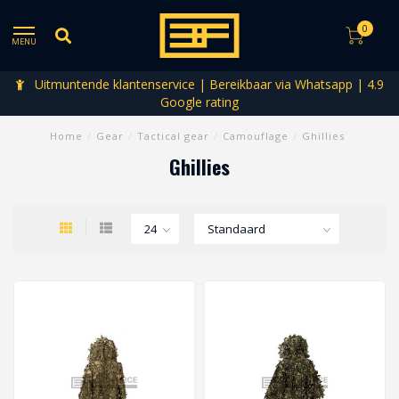
0
MENU
Uitmuntende klantenservice | Bereikbaar via Whatsapp | 4.9
Google rating
Home
/
Gear
/
Tactical gear
/
Camouflage
/
Ghillies
Ghillies