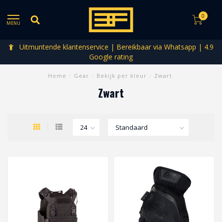
0
MENU
Uitmuntende klantenservice | Bereikbaar via Whatsapp | 4.9
Google rating
Home
/
Gear
/
Bekijk per kleur
/
Zwart
Zwart