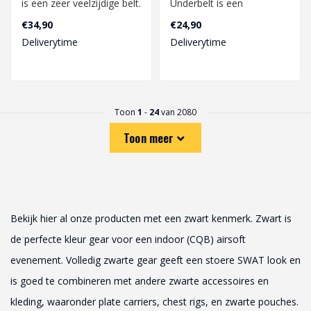
is een zeer veelzijdige belt.
Underbelt is een
Voorzien van een Molle
onderriem die speciaal
€34,90
€24,90
sy..
ontworpen is om..
Deliverytime
Deliverytime
Toon
1
-
24
van 2080
Toon meer
Bekijk hier al onze producten met een zwart kenmerk. Zwart is
de perfecte kleur gear voor een indoor (CQB) airsoft
evenement. Volledig zwarte gear geeft een stoere SWAT look en
is goed te combineren met andere zwarte accessoires en
kleding, waaronder plate carriers, chest rigs, en zwarte pouches.