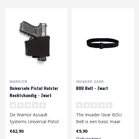
WARRIOR
INVADER GEAR
Universele Pistol Holster
BDU Belt - Zwart
Rechtshandig - Zwart
De Warrior Assault
The Invader Gear BDU
Systems Universal Pistol
Belt is een basic maar
Holster is een veelzijdige
zeer robuuste belt...
€62,90
€9,90
aanpasbar..
Deliverytime