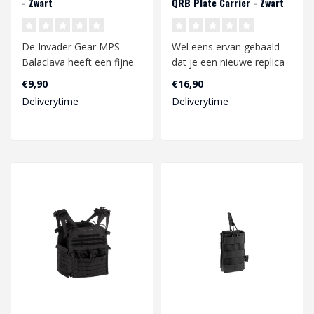
- Zwart
QRB Plate Carrier - Zwart
De Invader Gear MPS
Wel eens ervan gebaald
Balaclava heeft een fijne
dat je een nieuwe replica
pasvorm en voelt
hebt maar daarmee wel
€9,90
€16,90
comfortabel aan. ..
elke keer..
Deliverytime
Deliverytime