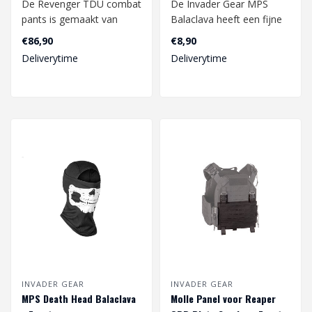
De Revenger TDU combat
De Invader Gear MPS
pants is gemaakt van
Balaclava heeft een fijne
ripstop geweven katoen
pasvorm en voelt
€86,90
€8,90
en polyester...
comfortabel aan. ..
Deliverytime
Deliverytime
INVADER GEAR
INVADER GEAR
MPS Death Head Balaclava
Molle Panel voor Reaper