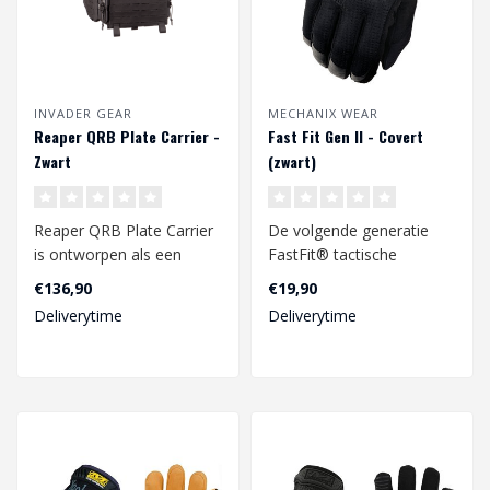
INVADER GEAR
MECHANIX WEAR
Reaper QRB Plate Carrier -
Fast Fit Gen II - Covert
Zwart
(zwart)
Reaper QRB Plate Carrier
De volgende generatie
is ontworpen als een ​​
FastFit® tactische
lichtgewicht low profile
handschoenen zijn er.
€136,90
€19,90
car..
Neem het heft in..
Deliverytime
Deliverytime