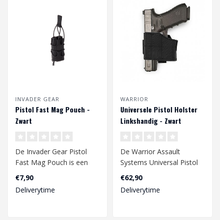
INVADER GEAR
WARRIOR
Pistol Fast Mag Pouch -
Universele Pistol Holster
Zwart
Linkshandig - Zwart
De Invader Gear Pistol
De Warrior Assault
Fast Mag Pouch is een
Systems Universal Pistol
hoog kwalitatieve
Holster is een veelzijdige
€7,90
€62,90
magazijn pouch. D..
aanpasbar..
Deliverytime
Deliverytime