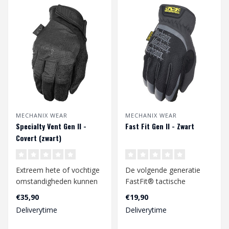
MECHANIX WEAR
MECHANIX WEAR
Specialty Vent Gen II -
Fast Fit Gen II - Zwart
Covert (zwart)
Extreem hete of vochtige
De volgende generatie
omstandigheden kunnen
FastFit® tactische
zweethanden
handschoenen zijn er.
€35,90
€19,90
veroorzaken, wat kan ..
Neem het heft in..
Deliverytime
Deliverytime