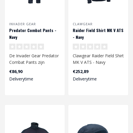
INVADER GEAR
CLAWGEAR
Predator Combat Pants -
Raider Field Shirt MK V ATS
Navy
- Navy
De Invader Gear Predator
Clawgear Raider Field Shirt
Combat Pants zijn
MK V ATS - Navy
ontworpen voor maximale
€86,90
€252,89
mobiliteit, v..
Deliverytime
Deliverytime