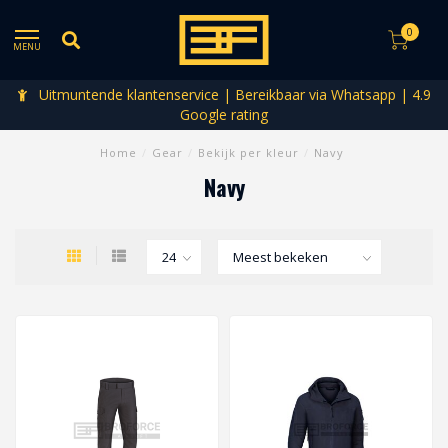
0
MENU
Uitmuntende klantenservice | Bereikbaar via Whatsapp | 4.9
Google rating
Home
/
Gear
/
Bekijk per kleur
/
Navy
Navy