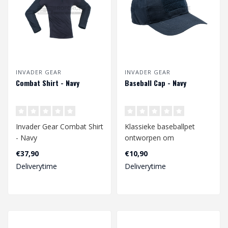
INVADER GEAR
INVADER GEAR
Combat Shirt - Navy
Baseball Cap - Navy
Invader Gear Combat Shirt
Klassieke baseballpet
- Navy
ontworpen om
camouflage en
€37,90
€10,90
bescherming tegen de zon
Deliverytime
Deliverytime
te bie..