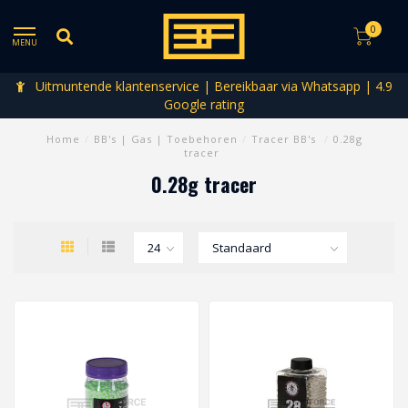
0
MENU
Uitmuntende klantenservice | Bereikbaar via Whatsapp | 4.9
Google rating
Home
/
BB's | Gas | Toebehoren
/
Tracer BB's
/
0.28g
tracer
0.28g tracer