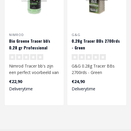
NIMROD
G&G
Bio Groene Tracer bb's
0.28g Tracer BBs 2700rds
0.28 gr Professional
- Green
Performance (2000 st.)
Nimrod Tracer bb's zijn
G&G 0.28g Tracer BBs
een perfect voorbeeld van
2700rds - Green
een goede kwalitatieve
€22,90
€24,90
bbs vo..
Deliverytime
Deliverytime