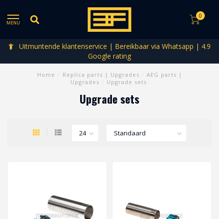
0
MENU
Uitmuntende klantenservice | Bereikbaar via Whatsapp | 4.9
Google rating
Home
/
Replica parts | Upgrades
/
AEG parts |
Upgrades
/
Upgrade sets
Upgrade sets