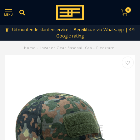
0
MENU
Uitmuntende klantenservice | Bereikbaar via Whatsapp | 4.9
Google rating
Home
/
Invader Gear Baseball Cap - Flecktarn