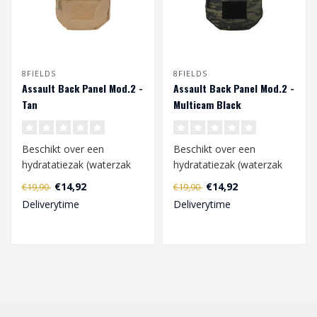
8FIELDS
8FIELDS
Assault Back Panel Mod.2 -
Assault Back Panel Mod.2 -
Tan
Multicam Black
Beschikt over een
Beschikt over een
hydratatiezak (waterzak
hydratatiezak (waterzak
niet meegelev.) en 2 GP-
niet meegelev.) en 2 GP-
€14,92
€14,92
€19,90
€19,90
zakjes voor ve..
zakjes voor ve..
Deliverytime
Deliverytime