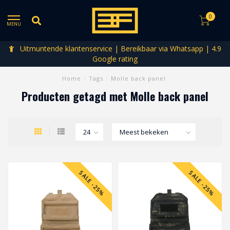
0
MENU
Uitmuntende klantenservice | Bereikbaar via Whatsapp | 4.9
Google rating
Home
/
Tags
/
Molle back panel
Producten getagd met Molle back panel
SALE -25%
SALE -25%