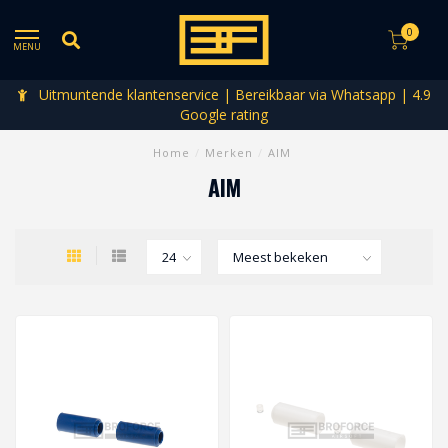
0
MENU
Uitmuntende klantenservice | Bereikbaar via Whatsapp | 4.9
Google rating
Home
/
Merken
/
AIM
AIM