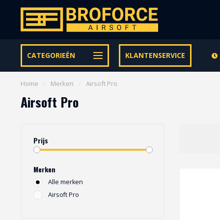
Let op onze speciale Facebook/Instagram aanbiedingen
CATEGORIEËN
KLANTENSERVICE
Home
/
Merken
/
Airsoft Pro
Airsoft Pro
Prijs
Merken
Alle merken
Airsoft Pro