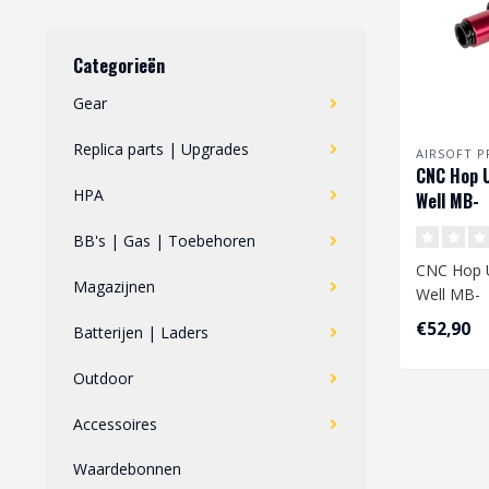
Categorieën
Gear
Replica parts | Upgrades
AIRSOFT P
CNC Hop 
HPA
Well MB-
01/04/05
BB's | Gas | Toebehoren
Replicas 
CNC Hop 
Magazijnen
Well MB-
01/04/05/
€52,90
Batterijen | Laders
Replica's.
Outdoor
De derde 
Accessoires
Waardebonnen