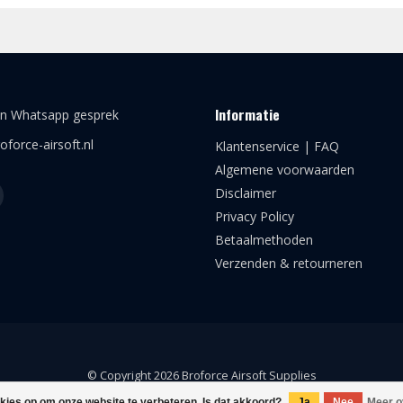
Informatie
en Whatsapp gesprek
oforce-airsoft.nl
Klantenservice | FAQ
Algemene voorwaarden
Disclaimer
Privacy Policy
Betaalmethoden
Verzenden & retourneren
© Copyright 2026 Broforce Airsoft Supplies
okies op om onze website te verbeteren. Is dat akkoord?
Ja
Nee
Meer o