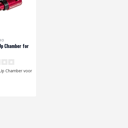
RO
Up Chamber for
/06/08/13/14
(Gen.3)
Up Chamber voor
06/08/13/14
gene..