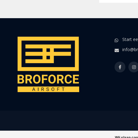
Start e
info@br
Wij slaan co