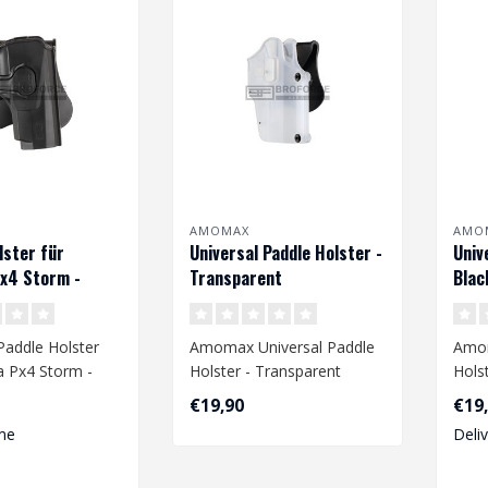
AMOMAX
AMO
lster für
Universal Paddle Holster -
Univ
x4 Storm -
Transparent
Blac
addle Holster
Amomax Universal Paddle
Amom
a Px4 Storm -
Holster - Transparent
Holst
€19,90
€19
me
Deli