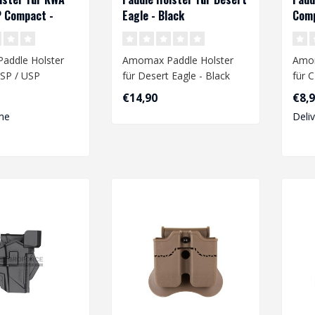
P Compact -
Eagle - Black
Comp
addle Holster
Amomax Paddle Holster
Amom
SP / USP
für Desert Eagle - Black
für 
 Black
Eart
€14,90
€8,
me
Deli