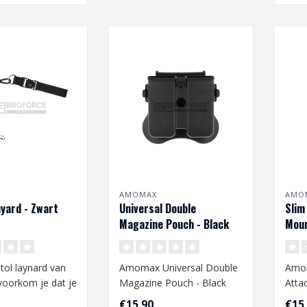
AMOMAX
AMO
nyard - Zwart
Universal Double
Slim
Magazine Pouch - Black
Moun
tol laynard van
Amomax Universal Double
Amo
orkom je dat je
Magazine Pouch - Black
Atta
eplica verliest u..
€15,90
€15