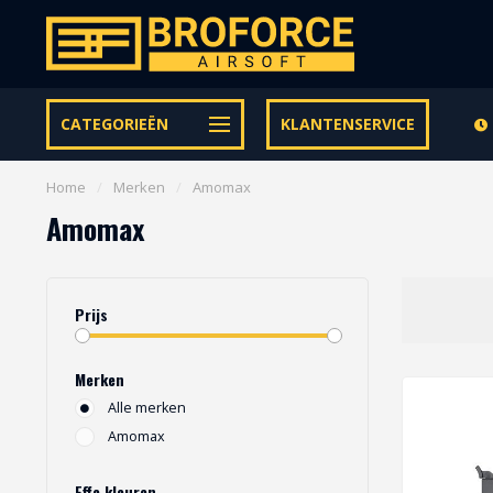
Let op onze speciale Facebook/Instagram aanbiedingen
CATEGORIEËN
KLANTENSERVICE
Home
/
Merken
/
Amomax
Amomax
Prijs
Merken
Alle merken
Amomax
Effe kleuren