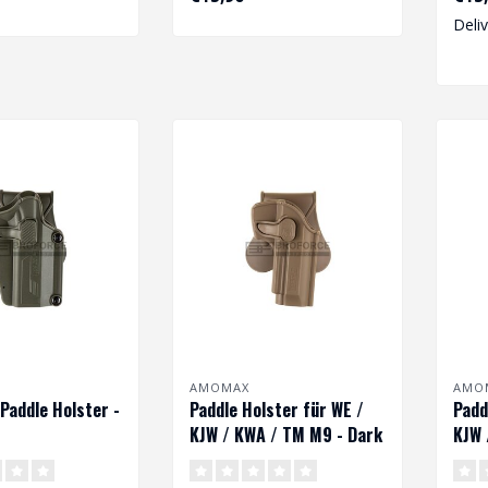
Deli
AMOMAX
AMO
 Paddle Holster -
Paddle Holster für WE /
Padd
KJW / KWA / TM M9 - Dark
KJW 
Earth
Blac