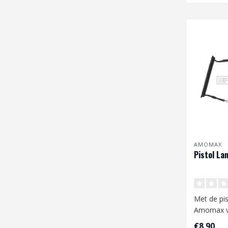
AMOMAX
Pistol La
Met de pis
Amomax vo
jou pistol r
€8,90