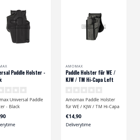
MAX
AMOMAX
ersal Paddle Holster -
Paddle Holster für WE /
k
KJW / TM Hi-Capa Left
Hand - Black
ax Universal Paddle
Amomax Paddle Holster
er - Black
für WE / KJW / TM Hi-Capa
Left Hand - Black..
,90
€14,90
verytime
Deliverytime