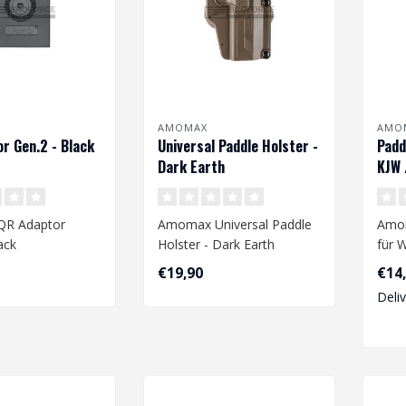
AMOMAX
AMO
r Gen.2 - Black
Universal Paddle Holster -
Padd
Dark Earth
KJW 
R Adaptor
Amomax Universal Paddle
Amom
ack
Holster - Dark Earth
für 
Blac
€19,90
€14
Deli