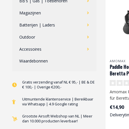
BB's | Gas | Toebehoren
Magazijnen
Batterijen | Laders
Outdoor
Accessoires
Waardebonnen
AMOMAX
Paddle Ho
Beretta P
Black
Gratis verzending vanaf NL € 95,- | BE & DE
€ 100,- | Overige €200,-
Amomax P
für Berett
Uitmuntende klantenservice | Bereikbaar
via Whatsapp | 4.9 Google rating
Black
€14,90
Deliveryti
Grootste Airsoft Webshop van NL | Meer
dan 10.000 producten leverbaar!