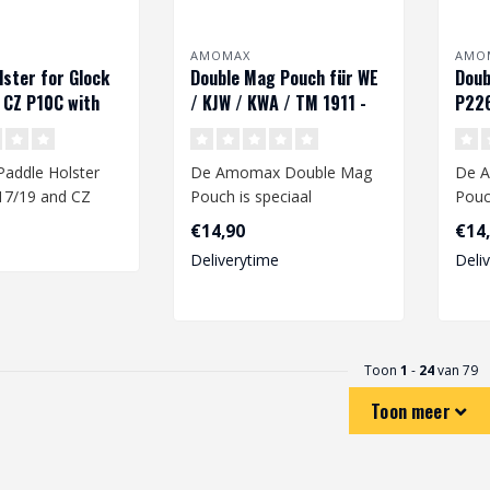
AMOMAX
AMO
lster for Glock
Double Mag Pouch für WE
Doub
 CZ P10C with
/ KJW / KWA / TM 1911 -
P226
ight - Black
Dark Earth
Dark
addle Holster
De Amomax Double Mag
De 
 17/19 and CZ
Pouch is speciaal
Pouc
Red Dot Sight -
ontworpen voor WE, KJW,
P-09
€14,90
€14
KWA en TM 1911 mo..
robuu
Deliverytime
Deli
Toon
1
-
24
van 79
Toon meer