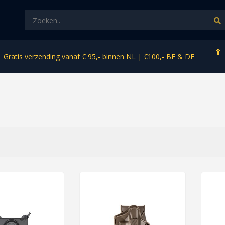
Gratis verzending vanaf € 95,- binnen NL | €100,- BE & DE