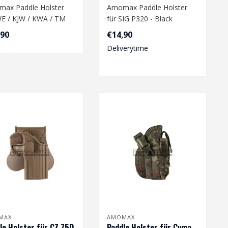
ax Paddle Holster
Amomax Paddle Holster
WE / KJW / KWA / TM
für SIG P320 - Black
 Black
,90
€14,90
Deliverytime
MAX
AMOMAX
le Holster für CZ 75D
Paddle Holster für Cyma