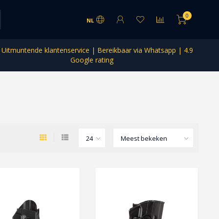
0
NL
Uitmuntende klantenservice | Bereikbaar via Whatsapp | 4.9
Google rating