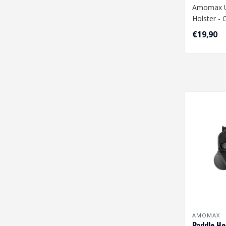
Amomax Un
Holster -
€19,90
AMOMAX
Paddle Ho