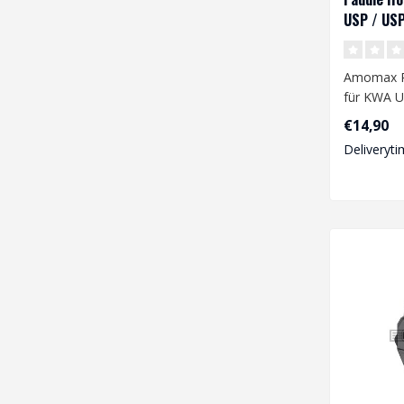
USP / US
Black
Amomax P
für KWA U
Compact -
€14,90
Deliveryti