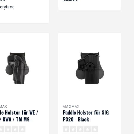
verytime
MAX
AMOMAX
le Holster für WE /
Paddle Holster für SIG
/ KWA / TM M9 -
P320 - Black
k