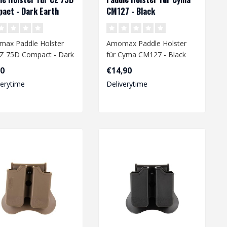
act - Dark Earth
CM127 - Black
ax Paddle Holster
Amomax Paddle Holster
CZ 75D Compact - Dark
für Cyma CM127 - Black
h
90
€14,90
verytime
Deliverytime