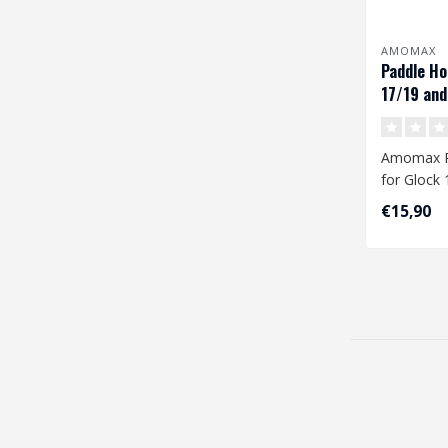
AMOMAX
Paddle Ho
17/19 and
Red Dot S
Amomax P
for Glock
P10C with 
€15,90
Black..