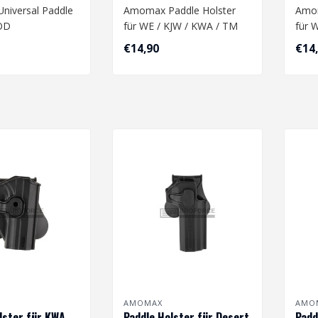
iversal Paddle
Amomax Paddle Holster
Amom
 OD
für WE / KJW / KWA / TM
für 
M9 - Dark Earth..
M9 -
€14,90
€14
AMOMAX
AMO
lster für KWA
Paddle Holster für Desert
Padd