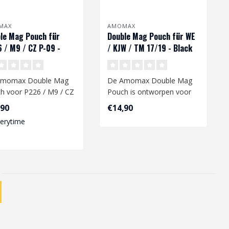
MAX
AMOMAX
le Mag Pouch für
Double Mag Pouch für WE
 / M9 / CZ P-09 -
/ KJW / TM 17/19 - Black
 Earth
Amomax Double Mag
De Amomax Double Mag
h voor P226 / M9 / CZ
Pouch is ontworpen voor
 in Dark Earth is een
airsoftliefhebbers die
,90
€14,90
st..
gebruik make..
verytime