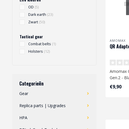
OD
(5)
Dark earth
(23)
Zwart
(50)
Tactical gear
AMOMAX
Combat belts
(1)
QR Adapto
Holsters
(12)
Amomax Q
Gen.2 - Bl
Categorieën
€9,90
Gear
Replica parts | Upgrades
HPA