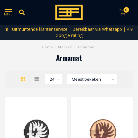
0
MENU
Uitmuntende klantenservice | Bereikbaar via Whatsapp | 4.9
Google rating
Home
/
Merken
/
Armamat
Armamat