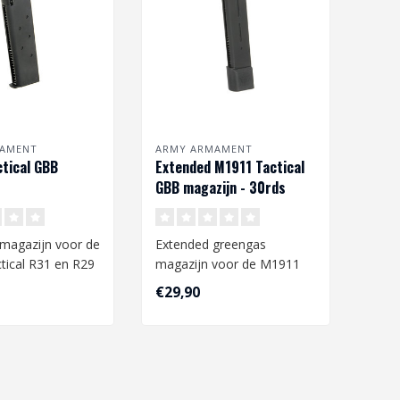
AMENT
ARMY ARMAMENT
tical GBB
Extended M1911 Tactical
GBB magazijn - 30rds
magazijn voor de
Extended greengas
tical R31 en R29
magazijn voor de M1911
van Army en
tactical modellen van Army.
€29,90
Heeft een c..