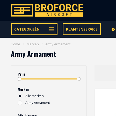
Let op onze speciale Facebook/Instagram aanbiedingen
CATEGORIEËN
KLANTENSERVICE
Home
/
Merken
/
Army Armament
Army Armament
Prijs
Merken
Alle merken
Army Armament
Effe kleuren