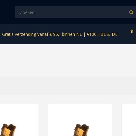
Gratis verzending vanaf € 95,- binnen NL | €100,- BE & DE