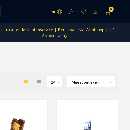
0
NL
Uitmuntende klantenservice | Bereikbaar via Whatsapp | 4.9
Google rating