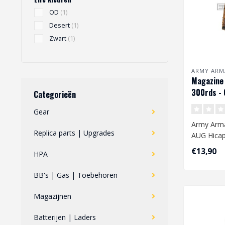
OD
(1)
Desert
(1)
Zwart
(1)
ARMY ARM
Magazine
300rds - 
Categorieën
Gear
Army Arm
Replica parts | Upgrades
AUG Hicap
€13,90
HPA
BB's | Gas | Toebehoren
Magazijnen
Batterijen | Laders