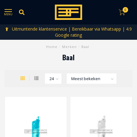
0
MENU
Uitmuntende klantenservice | Bereikbaar via Whatsapp | 4.9
Google rating
Home
/
Merken
/
Baal
Baal