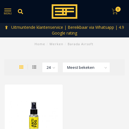
0
MENU
Uitmuntende klantenservice | Bereikbaar via Whatsapp | 4.9
Google rating
Home
/
Merken
/
Barada Airsoft