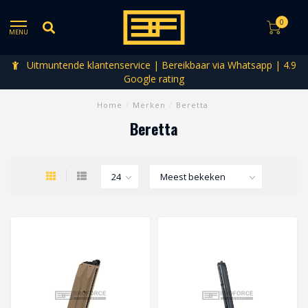
0
MENU
Uitmuntende klantenservice | Bereikbaar via Whatsapp | 4.9
Google rating
Home
/
Merken
/
Beretta
Beretta