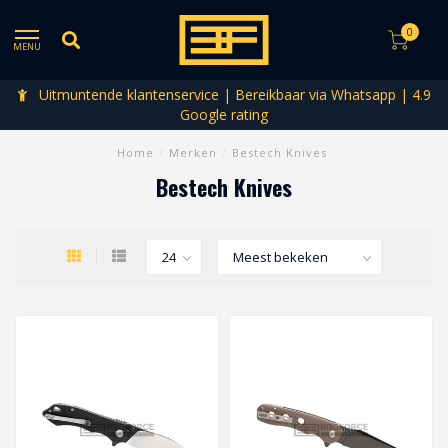
0
MENU
Uitmuntende klantenservice | Bereikbaar via Whatsapp | 4.9
Google rating
Home
/
Merken
/
Bestech Knives
Bestech Knives