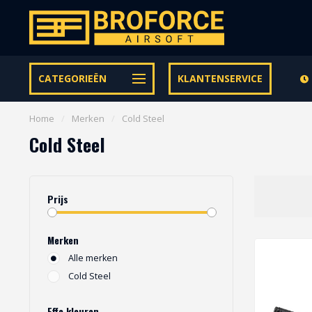
Let op onze speciale Facebook/Instagram aanbiedingen
CATEGORIEËN
KLANTENSERVICE
Home
/
Merken
/
Cold Steel
Cold Steel
Prijs
Merken
Alle merken
Cold Steel
Effe kleuren