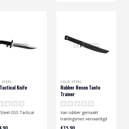
 STEEL
COLD STEEL
Tactical Knife
Rubber Recon Tanto
Trainer
 Steel OSS Tactical
Van rubber gemaakt
e
trainingsmes vervaardigd
door Cold Steel. Het is een
4,90
€15,90