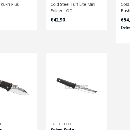
 Kukri Plus
Cold Steel Tuff Lite Mini
Cold
Folder - OD
Bush
€42,90
€54
Deli
L
COLD STEEL
r
Kobun Knife