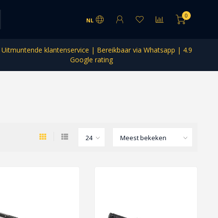
0
NL
Uitmuntende klantenservice | Bereikbaar via Whatsapp | 4.9
Google rating