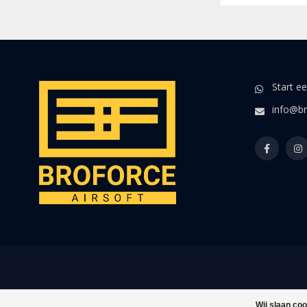
Start e
info@br
Wij slaan co