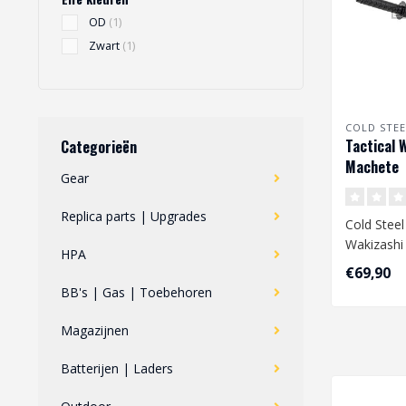
OD
(1)
Zwart
(1)
COLD STEE
Tactical 
Categorieën
Machete
Gear
Replica parts | Upgrades
Cold Steel
Wakizashi
HPA
€69,90
BB's | Gas | Toebehoren
Magazijnen
Batterijen | Laders