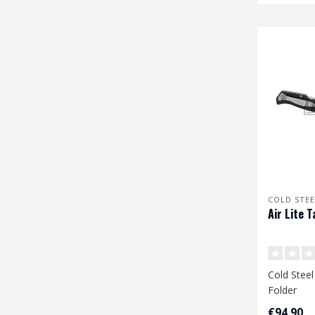
COLD STEE
Air Lite T
Cold Steel
Folder
€94,90