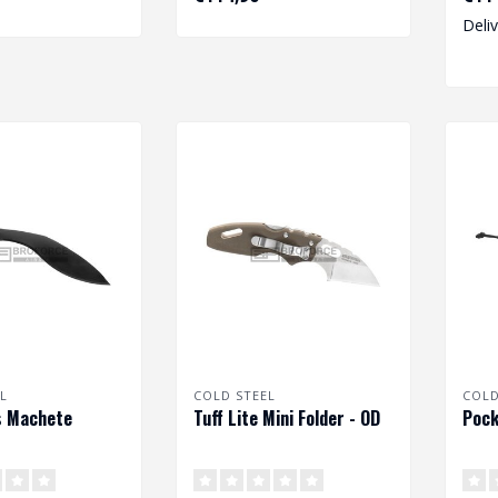
Deli
L
COLD STEEL
COLD
s Machete
Tuff Lite Mini Folder - OD
Pock