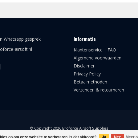
Informatie
en Whatsapp gesprek
oforce-airsoft.nl
Klantenservice | FAQ
Algemene voorwaarden
Disclaimer
Privacy Policy
Betaalmethoden
Verzenden & retourneren
© Copyright 2026 Broforce Airsoft Supplies
okies op om onze website te verbeteren. Is dat akkoord?
Ja
Nee
Meer o