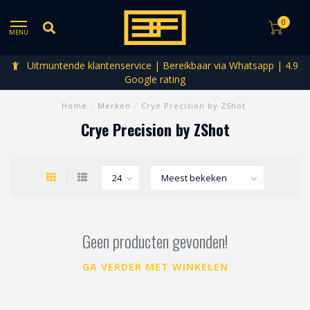
0
MENU
Uitmuntende klantenservice | Bereikbaar via Whatsapp | 4.9
Google rating
Home
/
Merken
/
Crye Precision by ZShot
Crye Precision by ZShot
Geen producten gevonden!
GA VERDER MET WINKELEN