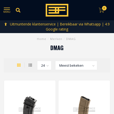
0
MENU
Uitmuntende klantenservice | Bereikbaar via Whatsapp | 4.9
Google rating
Home
/
Merken
/
DMAG
DMAG