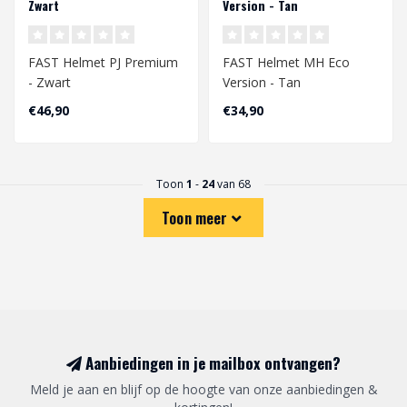
Zwart
Version - Tan
FAST Helmet PJ Premium
FAST Helmet MH Eco
- Zwart
Version - Tan
Hoofdomtrek CA. 56 - 60
Hoofdomtrek CA. 58 - 60
€46,90
€34,90
cm
cm
Verstelbaar Middels ..
Toon
1
-
24
van 68
Toon meer
Aanbiedingen in je mailbox ontvangen?
Meld je aan en blijf op de hoogte van onze aanbiedingen &