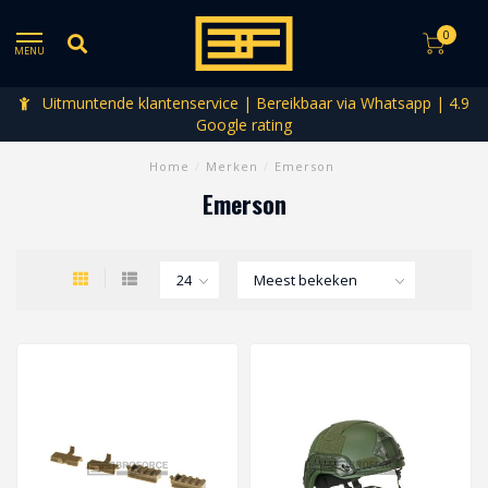
0
MENU
Uitmuntende klantenservice | Bereikbaar via Whatsapp | 4.9
Google rating
Home
/
Merken
/
Emerson
Emerson