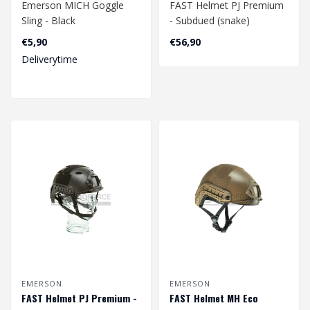
Emerson MICH Goggle
FAST Helmet PJ Premium
Sling - Black
- Subdued (snake)
Hoofdomtrek CA. 56 - 60
€5,90
€56,90
cm
Deliverytime
Verstelbaa..
EMERSON
EMERSON
FAST Helmet PJ Premium -
FAST Helmet MH Eco