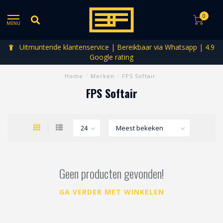
0
MENU
Uitmuntende klantenservice | Bereikbaar via Whatsapp | 4.9
Google rating
Home
/
Merken
/
FPS Softair
FPS Softair
Geen producten gevonden!
GA VERDER MET WINKELEN