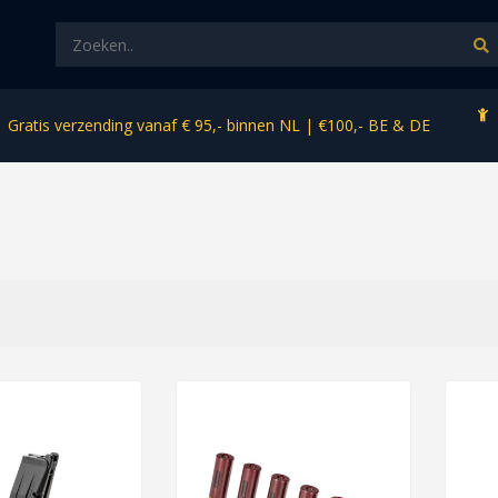
Gratis verzending vanaf € 95,- binnen NL | €100,- BE & DE