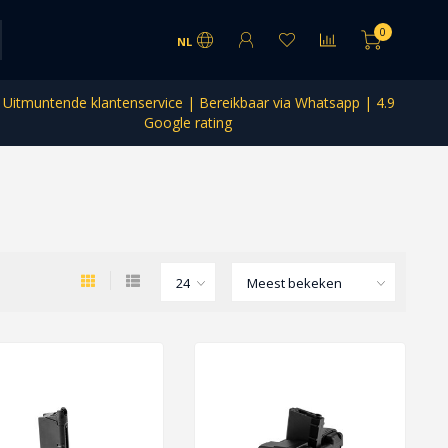
0
NL
Uitmuntende klantenservice | Bereikbaar via Whatsapp | 4.9
Google rating