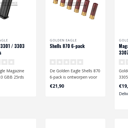
AGLE
GOLDEN EAGLE
GOLD
 3301 / 3303
Shells 870 6-pack
Maga
s
3307
gle Magazine
De Golden Eagle Shells 870
Gold
03 GBB 25rds
6-pack is ontworpen voor
3305
airsoft shotguns, specifiek
25rd
€21,90
€19
..
Deli