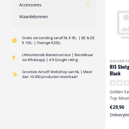
Accessoires
Waardebonnen
Gratis verzending vanaf NL € 95,- | BE & DE
€ 100,- | Overige €200,-
Uitmuntende klantenservice | Bereikbaar
via Whatsapp | 4.9 Google rating
GOLDEN E
RIS Shotg
Grootste Airsoft Webshop van NL | Meer
Black
dan 10.000 producten leverbaar!
Golden Ea
Top Mount
€29,90
Deliveryti