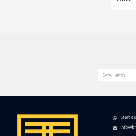
Start e
info@br