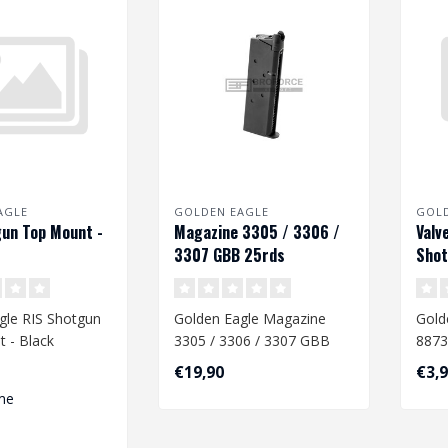
AGLE
GOLDEN EAGLE
GOLD
un Top Mount -
Magazine 3305 / 3306 /
Valv
3307 GBB 25rds
Sho
gle RIS Shotgun
Golden Eagle Magazine
Gold
 - Black
3305 / 3306 / 3307 GBB
8873
25rds
€19,90
€3,
me