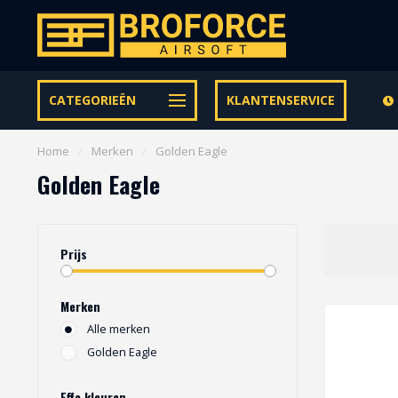
Let op onze speciale Facebook/Instagram aanbiedingen
CATEGORIEËN
KLANTENSERVICE
Home
/
Merken
/
Golden Eagle
Golden Eagle
Prijs
Merken
Alle merken
Golden Eagle
Effe kleuren