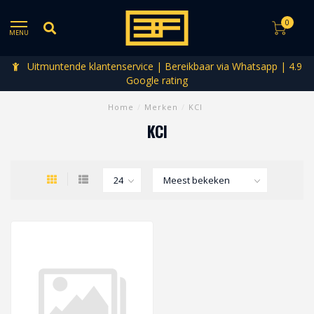
0
MENU
Uitmuntende klantenservice | Bereikbaar via Whatsapp | 4.9
Google rating
Home
/
Merken
/
KCI
KCI