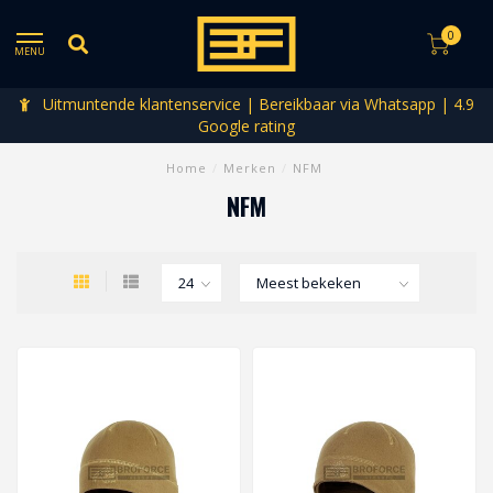
0
MENU
Uitmuntende klantenservice | Bereikbaar via Whatsapp | 4.9
Google rating
Home
/
Merken
/
NFM
NFM