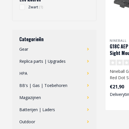
Zwart
(1)
Categorieën
NINEBALL
G18C AEP 
Gear
Sight Mou
Replica parts | Upgrades
Nineball 
HPA
Red Dot S
Black
BB's | Gas | Toebehoren
€21,90
Deliveryti
Magazijnen
Batterijen | Laders
Outdoor