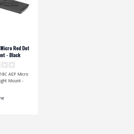
Micro Red Dot
nt - Black
G18C AEP Micro
ight Mount -
me