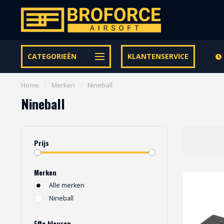
Let op onze speciale Facebook/Instagram aanbiedingen
CATEGORIEËN
KLANTENSERVICE
Home
/
Merken
/
Nineball
Nineball
Prijs
Merken
Alle merken
Nineball
Effe kleuren