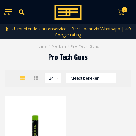
0
MENU
Uitmuntende klantenservice | Bereikbaar via Whatsapp | 4.9
Google rating
Home
/
Merken
/
Pro Tech Guns
Pro Tech Guns