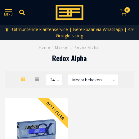
0
MENU
Uitmuntende klantenservice | Bereikbaar via Whatsapp | 4.9
Google rating
Home
/
Merken
/
Redox Alpha
Redox Alpha
BESTSELLER