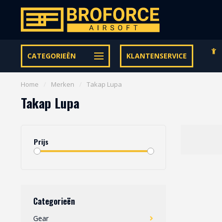
Gratis verzending vanaf € 95,- binnen NL | €100,- BE & DE
CATEGORIEËN
KLANTENSERVICE
Home
/
Merken
/
Takap Lupa
Takap Lupa
Prijs
Categorieën
Gear