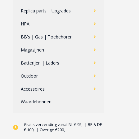
Replica parts | Upgrades
HPA
BB's | Gas | Toebehoren
Magazijnen
Batterijen | Laders
Outdoor
Accessoires
Waardebonnen
Gratis verzending vanaf NL € 95,- | BE & DE
€ 100,- | Overige €200,-