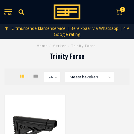
0
MENU
Uitmuntende klantenservice | Bereikbaar via Whatsapp | 4.9
Google rating
Home
/
Merken
/
Trinity Force
Trinity Force