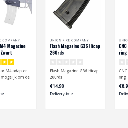
RE COMPANY
UNION FIRE COMPANY
UNIO
 M4 Magazine
Flash Magazine G36 Hicap
CNC 
 Zwart
260rds
ring
ar M4 adapter
Flash Magazine G36 Hicap
CNC 
 mogelijk om de
260rds
ring
ikte M4
€14,90
€8,
 te g..
me
Deliverytime
Deli