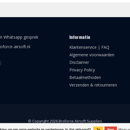
Informatie
en Whatsapp gesprek
oforce-airsoft.nl
Klantenservice | FAQ
Algemene voorwaarden
Disclaimer
Privacy Policy
Betaalmethoden
Verzenden & retourneren
© Copyright 2026 Broforce Airsoft Supplies
okies op om onze website te verbeteren. Is dat akkoord?
Ja
Nee
Meer o