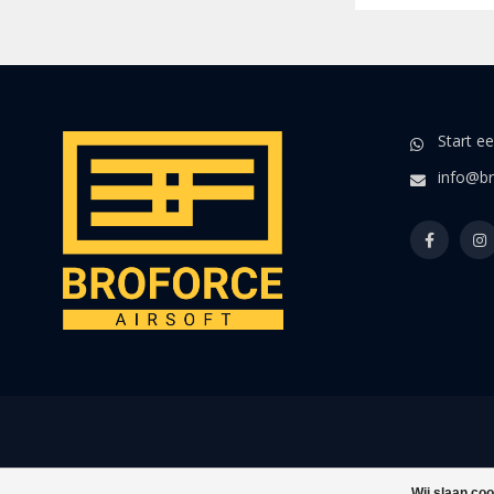
Start e
info@br
Wij slaan co