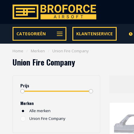
Let op onze speciale Facebook/Instagram aanbiedingen
CATEGORIEËN
KLANTENSERVICE
Home
/
Merken
/
Union Fire Company
Union Fire Company
Prijs
Merken
Alle merken
Union Fire Company