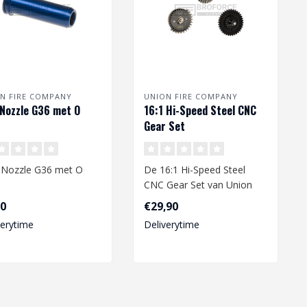
N FIRE COMPANY
UNION FIRE COMPANY
Nozzle G36 met O
16:1 Hi-Speed Steel CNC
Gear Set
Nozzle G36 met O
De 16:1 Hi-Speed Steel
CNC Gear Set van Union
Fire, is een zeer hoge
90
€29,90
kwaliteit s..
verytime
Deliverytime