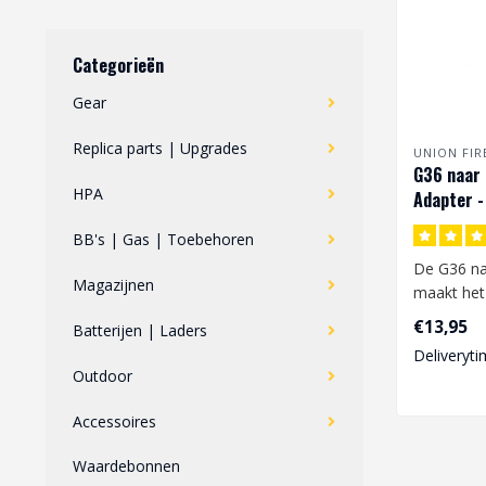
Categorieën
Gear
Replica parts | Upgrades
UNION FI
G36 naar
HPA
Adapter -
BB's | Gas | Toebehoren
De G36 na
Magazijnen
maakt het
veelgebru
€13,95
Batterijen | Laders
magazijnen
Deliveryti
Outdoor
Accessoires
Waardebonnen