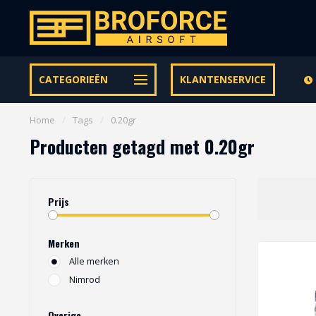
Let op onze speciale Facebook/Instagram aanbiedingen
CATEGORIEËN
KLANTENSERVICE
Home
/
Tags
/
0.20gr
Producten getagd met 0.20gr
Prijs
Merken
Alle merken
Nimrod
Overige