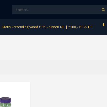
Gratis verzending vanaf € 95,- binnen NL | €100,- BE & DE