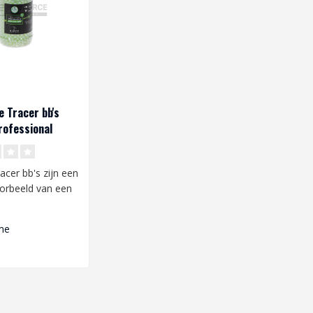
e Tracer bb's
rofessional
ce (2000 st.)
cer bb's zijn een
oorbeeld van een
itatieve bbs
me