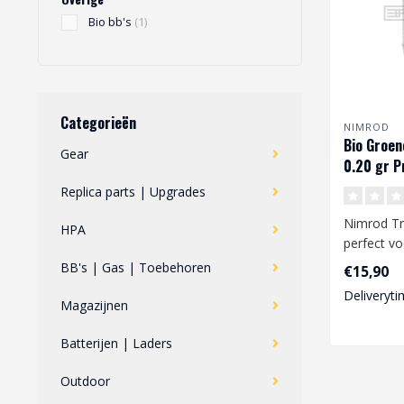
Bio bb's
(1)
Categorieën
NIMROD
Bio Groen
Gear
0.20 gr P
Performan
Replica parts | Upgrades
Nimrod Tra
HPA
perfect v
goede kwal
BB's | Gas | Toebehoren
€15,90
voo..
Deliveryti
Magazijnen
Batterijen | Laders
Outdoor