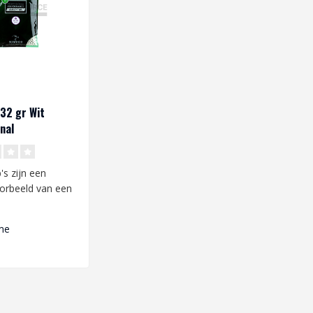
.32 gr Wit
nal
ce (3125 st.)
s zijn een
oorbeeld van een
itatieve bb's
.
me