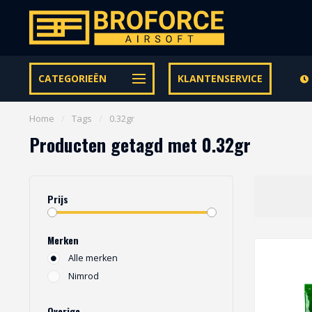
Let op onze speciale Facebook/Instagram aanbiedingen
CATEGORIEËN
KLANTENSERVICE
Home
/
Tags
/
0.32gr
Producten getagd met 0.32gr
Prijs
Merken
Alle merken
Nimrod
Overige