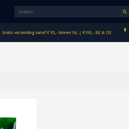
Gratis verzending vanaf € 95,- binnen NL | €100,- BE & DE