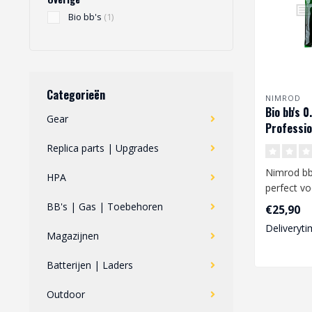
Bio bb's
(1)
Categorieën
NIMROD
Bio bb's 0
Gear
Professio
Performan
Replica parts | Upgrades
Nimrod bb'
HPA
perfect v
goede kwal
BB's | Gas | Toebehoren
€25,90
voor een .
Deliveryti
Magazijnen
Batterijen | Laders
Outdoor