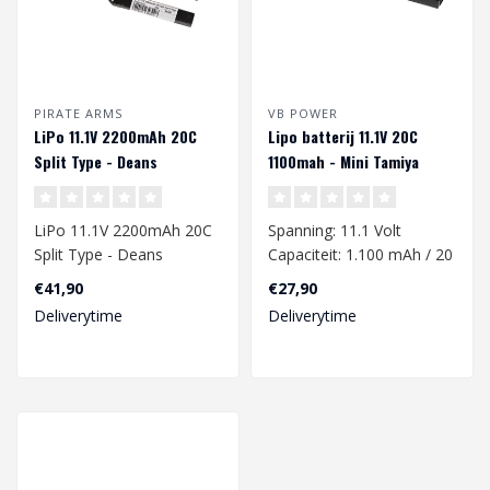
PIRATE ARMS
VB POWER
LiPo 11.1V 2200mAh 20C
Lipo batterij 11.1V 20C
Split Type - Deans
1100mah - Mini Tamiya
LiPo 11.1V 2200mAh 20C
Spanning: 11.1 Volt
Split Type - Deans
Capaciteit: 1.100 mAh / 20
C
€41,90
€27,90
Voltage: 11.1 Volt
Laadstroom (max.): 1.1 A
Deliverytime
Deliverytime
Capacity: 2'200..
Ont..