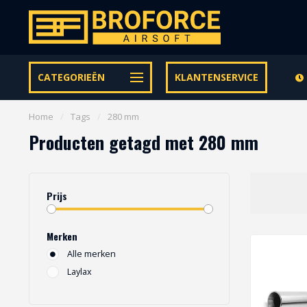
Let op onze speciale Facebook/Instagram aanbiedingen
CATEGORIEËN
KLANTENSERVICE
Home
/
Tags
/
280 mm
Producten getagd met 280 mm
Prijs
Merken
Alle merken
Laylax