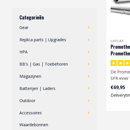
Categorieën
Gear
Replica parts | Upgrades
LAYLAX
Prometheu
HPA
Promethe
SPR
BB's | Gas | Toebehoren
De Promet
Magazijnen
SPR inner 
een inner 
€69,95
Batterijen | Laders
6.03 ..
Deliveryti
Outdoor
Accessoires
Waardebonnen