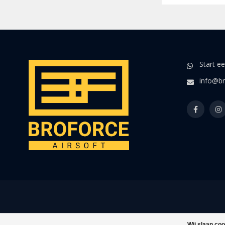
Start e
info@br
Wij slaan co