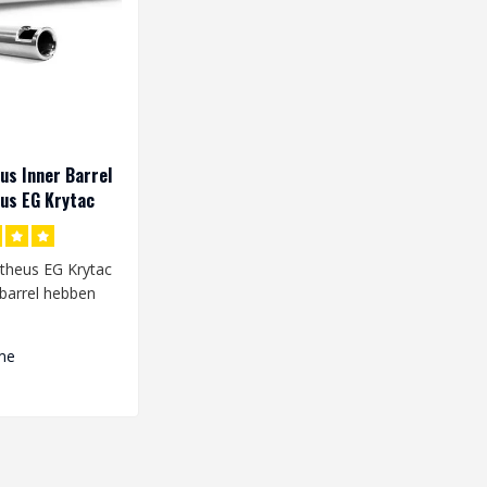
s Inner Barrel
us EG Krytac
heus EG Krytac
barrel hebben
bore breedte van
me