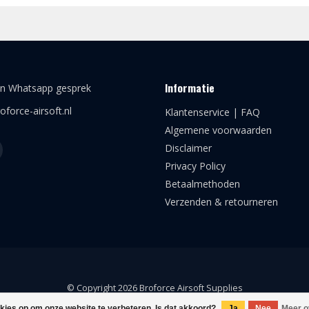
Informatie
en Whatsapp gesprek
oforce-airsoft.nl
Klantenservice | FAQ
Algemene voorwaarden
Disclaimer
Privacy Policy
Betaalmethoden
Verzenden & retourneren
© Copyright 2026 Broforce Airsoft Supplies
okies op om onze website te verbeteren. Is dat akkoord?
Ja
Nee
Meer o