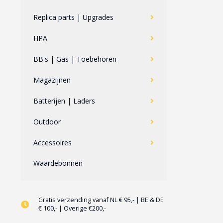
Replica parts | Upgrades
HPA
BB's | Gas | Toebehoren
Magazijnen
Batterijen | Laders
Outdoor
Accessoires
Waardebonnen
Gratis verzending vanaf NL € 95,- | BE & DE
€ 100,- | Overige €200,-