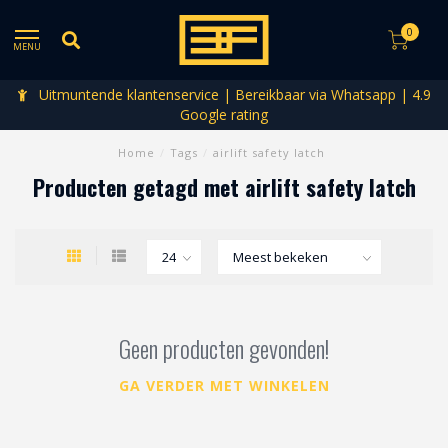
0
MENU
Uitmuntende klantenservice | Bereikbaar via Whatsapp | 4.9
Google rating
Home
/
Tags
/
airlift safety latch
Producten getagd met airlift safety latch
Geen producten gevonden!
GA VERDER MET WINKELEN