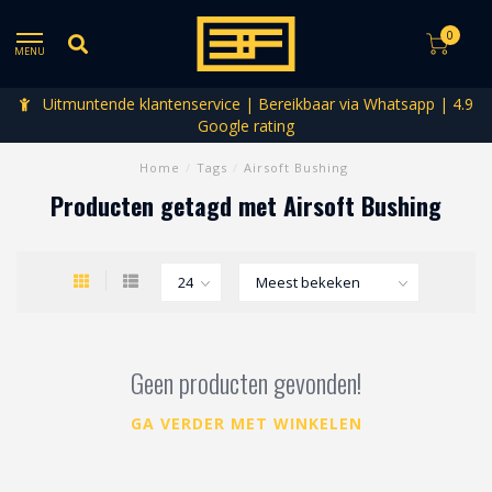
0
MENU
Uitmuntende klantenservice | Bereikbaar via Whatsapp | 4.9
Google rating
Home
/
Tags
/
Airsoft Bushing
Producten getagd met Airsoft Bushing
Geen producten gevonden!
GA VERDER MET WINKELEN