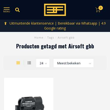
0
MENU
Uitmuntende klantenservice | Bereikbaar via Whatsapp | 4.9
Google rating
Home
/
Tags
/
Airsoft gbb
Producten getagd met Airsoft gbb