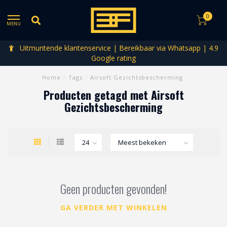
0
MENU
Uitmuntende klantenservice | Bereikbaar via Whatsapp | 4.9
Google rating
Home
/
Tags
/
Airsoft Gezichtsbescherming
Producten getagd met Airsoft
Gezichtsbescherming
Geen producten gevonden!
GA VERDER MET WINKELEN