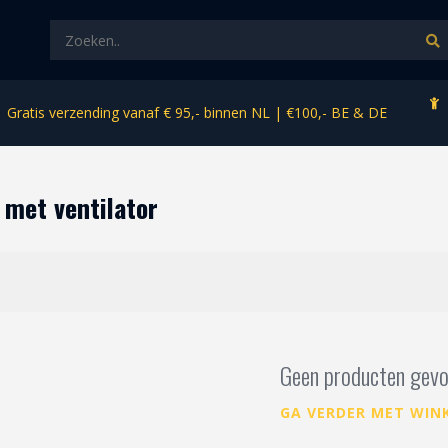
Gratis verzending vanaf € 95,- binnen NL | €100,- BE & DE
 met ventilator
Geen producten gevo
GA VERDER MET WIN