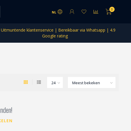
0
NL
Uitmuntende klantenservice | Bereikbaar via Whatsapp | 4.9
Google rating
nden!
KELEN