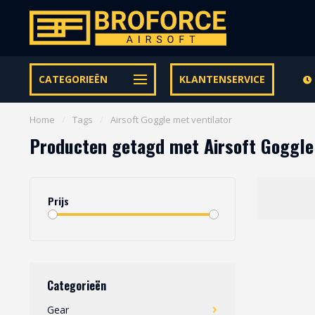
Let op onze speciale Facebook/Instagram aanbiedingen
CATEGORIEËN
KLANTENSERVICE
Home
/
Tags
/
Airsoft Goggle met ventilator
Producten getagd met Airsoft Goggle
Prijs
Categorieën
Gear