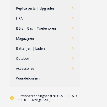
Replica parts | Upgrades
HPA
BB's | Gas | Toebehoren
Magazijnen
Batterijen | Laders
Outdoor
Accessoires
Waardebonnen
Gratis verzending vanaf NL € 95,- | BE & DE
€ 100,- | Overige €200,-