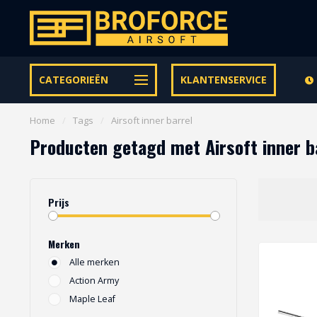
Let op onze speciale Facebook/Instagram aanbiedingen
CATEGORIEËN
KLANTENSERVICE
Home
/
Tags
/
Airsoft inner barrel
Producten getagd met Airsoft inner b
Prijs
Merken
Alle merken
Action Army
Maple Leaf